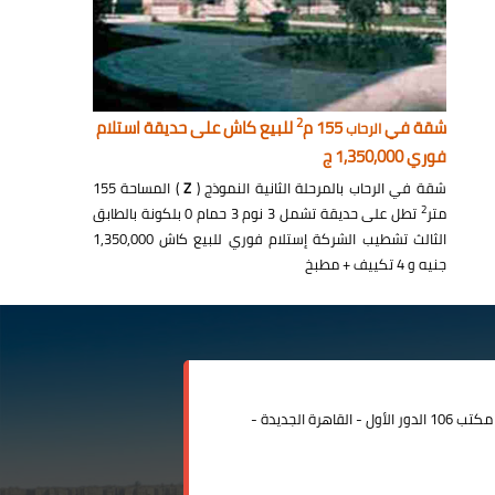
2
شقة في
155 م
للبيع كاش على حديقة استلام
الرحاب
فوري 1,350,000 ج
شقة في الرحاب بالمرحلة الثانية النموذج (
Z
) المساحة 155
2
متر
تطل على حديقة تشمل 3 نوم 3 حمام 0 بلكونة بالطابق
الثالث تشطيب الشركة إستلام فوري للبيع كاش 1,350,000
جنيه و 4 تكييف + مطبخ
مدينة الرحاب المبنى الإداري مكتب 106 الدور الأول - القاهرة الجديدة -