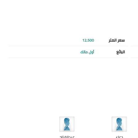
سعر المتر
12,500
البائع
أول مالك
دعاء
عبدالفتاح