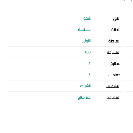
النوع
شقة
الحالة
مستلمة
المرحلة
الأولى
المساحة
160
مطابخ
1
حمامات
3
التشطيب
الشركة
المصاعد
غير متاح