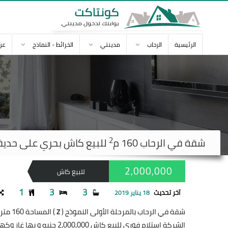
الرئيسية
الرحاب
مدينتي
الخرائط - النماذج
عن
2
شقة في
الرحاب
160 م
للبيع كاش بحري على حديقة استلا
2,000,000
للبيع كاش
1
3
3
آخر تحديث
18 يناير 2019
2
شقة في الرحاب بالمرحلة الأولى النموذج (
) المساحة 160 متر
Z
الشركة إستلام فوري للبيع كاش 2,000,000 جنيه و بها غاز وكهرباء و3 تكيف