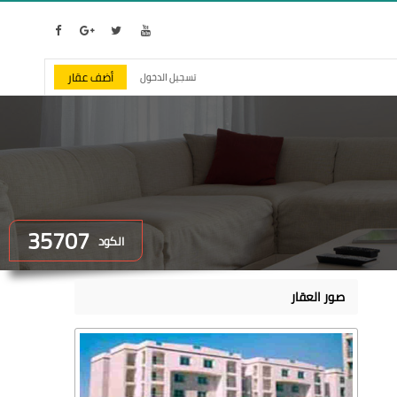
أضف عقار
تسجيل الدخول
35707
الكود
صور العقار