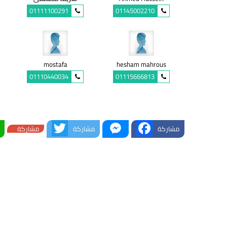
01111100291
01145002210
mostafa
hesham mahrous
01110440034
01115666813
Twitter
Messenger
Facebook
مشاركة
مشاركة
مشاركة