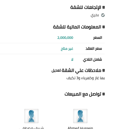
# الإتجاهات للشقة
بحري
# المعلومات المالية للشقة
السعر
2,000,000
سعر العقد
غير متاح
شامل النادي
لا
# ملاحظات علي الشقة
تعديل
بها غاز وكهرباء و3 تكيف
# تواصل مع المبيعات
Ahmed Hussein
شريف مصطفى