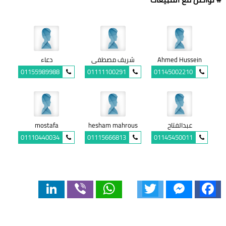
Ahmed Hussein
شريف مصطفى
دعاء
01155989988
01111100291
01145002210
عبدالفتاح
hesham mahrous
mostafa
01110440034
01115666813
01145450011
LinkedIn
Viber
WhatsApp
Twitter
Messenger
Facebook