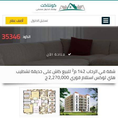
أضف عقار
تسجيل الدخول
35346
الكود
متاحة الآن
2
شقة في
الرحاب
142 م
للبيع كاش على حديقة تشطيب
هاي لوكس استلام فوري 2,270,000 ج