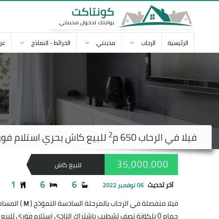
الرئيسية
الرحاب
مدينتي
الخرائط - النماذج
عن
2
فيلا في
الرحاب
650 م
للبيع كاش بحري استلام فوري ,000,000
35,000,000
للبيع كاش
1
6
6
آخر تحديث
06 نوفمبر 2022
فيلا منفصلة في الرحاب بالمرحلة السادسة النموذج (
) المساحة 650
M
حمام 0 بلكونة نصف تشطيب بإشتراك النادي إستلام فوري للبيع كاش 35,000,000 جنيه و بها دور اضافي مساحتها 450 مقسمة على 3 ادوار