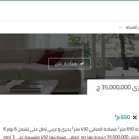
 الشركة
متاحة الآن
35 ج
650 م²
2
2
 متر
مساحة المباني 450 متر
بحري و غربي تطل على تشمل 6 نوم 6