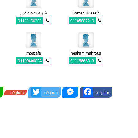
Ahmed Hussein
شريف مصطفى
01111100291
01145002210
mostafa
hesham mahrous
01110440034
01115666813
Twitter
Messenger
Facebook
مشاركة
مشاركة
مشاركة