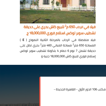
2
فيلا في
650 م
للبيع كاش بحري على حديقة
الرحاب
تشطيب سوبر لوكس استلام فوري 18,000,000 ج
فيلا منفصلة في الرحاب بالمرحلة الثانية النموذج (
E
)
2
2
المساحة 650 متر
مساحة المباني 460 متر
بحري تطل على
حديقة تشمل 7 نوم 6 حمام 4 بلكونة تشطيب سوبر لوكس
إستلام فوري للبيع كاش 18,000,000 جنيه و
مدينة الرحاب المبنى الإداري مكتب 106 الدور الأول - القاهرة الجديدة -