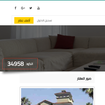
أضف عقار
تسجيل الدخول
34958
الكود
صور العقار