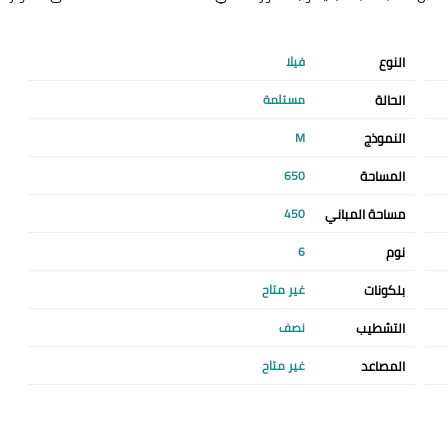
النوع
فيلا
الحالة
مستلمة
النموذج
M
المساحة
650
مساحة المباني
450
نوم
6
بلكونات
غير متاح
التشطيب
نصف
المصاعد
غير متاح