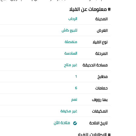
# معلومات عن الفيلا
المدينة
الرحاب
الغرض
للبيع كاش
نوع الفيلا
منفصلة
المرحلة
السادسة
مساحة الحديقة
غير متاح
مطابخ
1
حمامات
6
بها رووف
نعم
المكيفات
غير مكيفة
متاحة الآن
تاريخ الاتاحة
# الإطلالات للفيلا