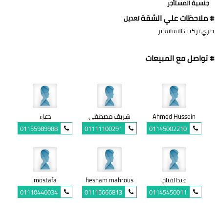
جنسية المستأجر
# ملاحظات علي الشقة
تعديل
جاري تركيب الاسانسير
# تواصل مع المبيعات
Ahmed Hussein
شريف مصطفى
دعاء
01155989988
01111100291
01145002210
عبدالفتاح
hesham mahrous
mostafa
01110440034
01115666813
01145450011