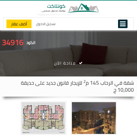
أضف عقار
تسجيل الدخول
34916
الكود
متاحة الآن
2
شقة في
الرحاب
145 م
للإيجار قانون جديد على حديقة
10,000 ج