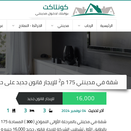
الرئيسية
الرحاب
مدينتي
الخرائط - النماذج
عن
2
شقة في
مدينتي
175 م
للإيجار قانون جديد على حديقة 00
16,000
للإيجار قانون جديد
1
3
3
آخر تحديث
04 نوفمبر 2024
شقة في مدينتي بالمرحلة الأولى النموذج (
) المساحة 175 متر
300
بالطابق الأول تشطيب الشركة للإيجار قانون جديد 16,000 جنيه و امام مترو والمسجد