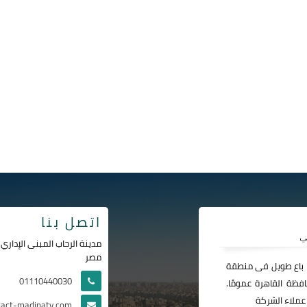
اتصل بنا
مصر
ا باع طويل فى منطقة
01110440030
فظة القاهرة عمومًا.
عملاء الشركة
tact-madinaty.com