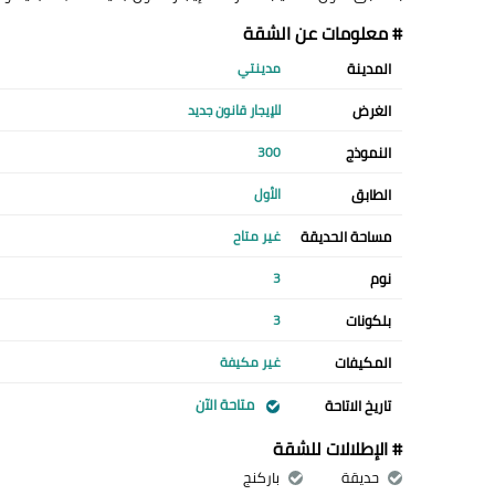
# معلومات عن الشقة
المدينة
مدينتي
الغرض
للإيجار قانون جديد
النموذج
300
الطابق
الأول
مساحة الحديقة
غير متاح
نوم
3
بلكونات
3
المكيفات
غير مكيفة
متاحة الآن
تاريخ الاتاحة
# الإطلالات للشقة
حديقة
باركنج