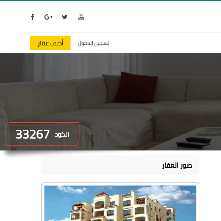
أضف عقار
تسجيل الدخول
33267
الكود
صور العقار