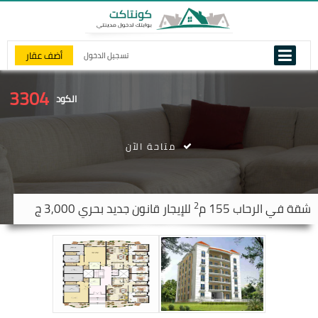
أضف عقار
تسجيل الدخول
3304
الكود
متاحة الآن
2
شقة في
الرحاب
155 م
للإيجار قانون جديد بحري 3,000 ج