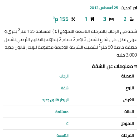
آخر تحديث
25 أغسطس 2012
2
3
1
155 م²
2
شقة في الرحاب بالمرحلة التاسعة النموذج (
) المساحة 155 متر
بحري و
C
غربي تطل على شارع تشمل 3 نوم 2 حمام 2 بلكونة بالطابق الأرضي تشمل
2
حديقة خاصة 50 متر
تشطيب الشركة الوديعة مدفوعة للإيجار قانون جديد
3,000 جنيه
# معلومات عن الشقة
المدينة
الرحاب
النوع
شقة
الغرض
للإيجار قانون جديد
الحالة
مستلمة
النموذج
C
المرحلة
التاسعة