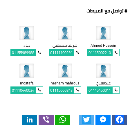
# تواصل مع المبيعات
Ahmed Hussein
شريف مصطفى
دعاء
01155989988
01111100291
01145002210
عبدالفتاح
hesham mahrous
mostafa
01110440034
01115666813
01145450011
LinkedIn
Viber
WhatsApp
Twitter
Messenger
Facebook