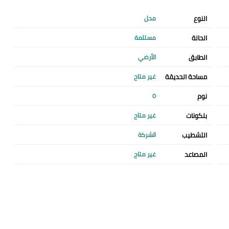
النوع
محل
الحالة
مستلمة
الطابق
الأرضي
مساحة الحديقة
غير متاح
نوم
0
بلكونات
غير متاح
التشطيب
الشركة
المصاعد
غير متاح