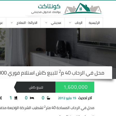
الرئيسية
الرحاب
مدينتي
الخرائط - النماذج
عن
2
محل في
الرحاب
40 م
للبيع كاش استلام فوري 1,600,000 ج
1,600,000
للبيع كاش
1
0
0
آخر تحديث
15 مايو 2012
2
محل في الرحاب المساحة 40 متر
تشطيب الشركة الوديعة مدفوعة إستلا