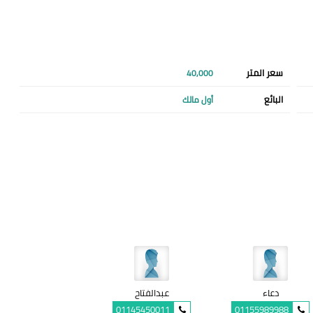
سعر المتر
40,000
البائع
أول مالك
دعاء
عبدالفتاح
01145450011
01155989988