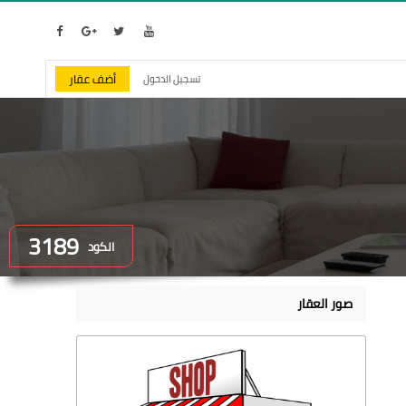
أضف عقار
تسجيل الدخول
3189
الكود
صور العقار