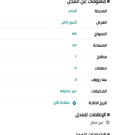
# معلومات عن المحل
المدينة
الرحاب
الغرض
للبيع كاش
النموذج
NA
المساحة
40
مطابخ
1
حمامات
0
بها رووف
لا
المكيفات
غير مكيفة
متاحة الآن
تاريخ الاتاحة
# الإطلالات للمحل
غير متاح
# الإتجاهات للمحل