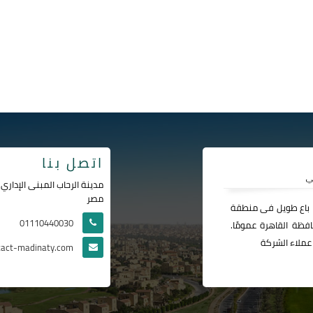
اتصل بنا
مصر
ا باع طويل فى منطقة
01110440030
فظة القاهرة عمومًا.
عملاء الشركة
tact-madinaty.com