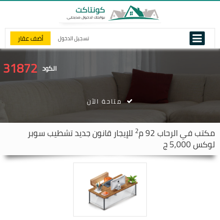
أضف عقار
تسجيل الدخول
31872
الكود
متاحة الآن
2
مكتب في
الرحاب
92 م
للإيجار قانون جديد تشطيب سوبر
لوكس 5,000 ج