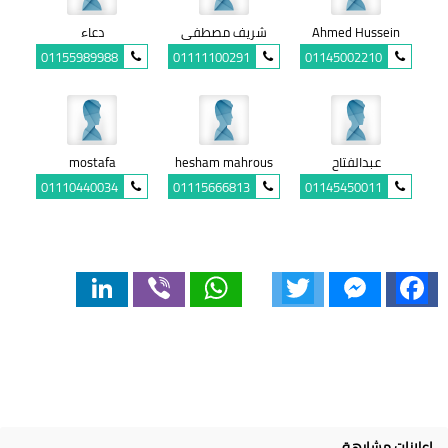
Ahmed Hussein
شريف مصطفى
دعاء
01155989988
01111100291
01145002210
عبدالفتاح
hesham mahrous
mostafa
01110440034
01115666813
01145450011
LinkedIn
Viber
WhatsApp
Twitter
Messenger
Facebook
إعلانات مشابهة