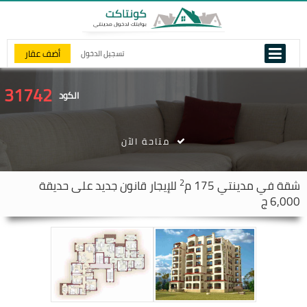
أضف عقار
تسجيل الدخول
31742
الكود
متاحة الآن
2
شقة في
مدينتي
175 م
للإيجار قانون جديد على حديقة
6,000 ج