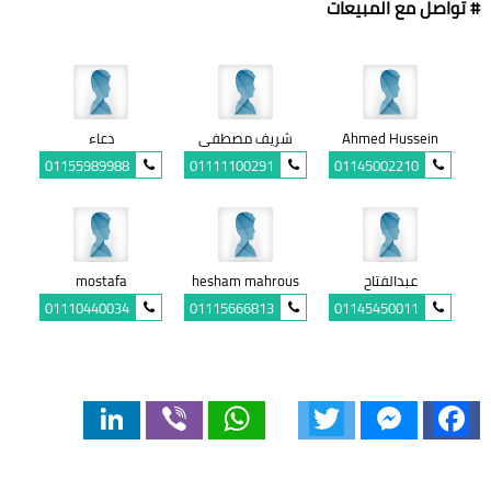
# تواصل مع المبيعات
Ahmed Hussein
شريف مصطفى
دعاء
01155989988
01111100291
01145002210
عبدالفتاح
hesham mahrous
mostafa
01110440034
01115666813
01145450011
LinkedIn
Viber
WhatsApp
Twitter
Messenger
Facebook