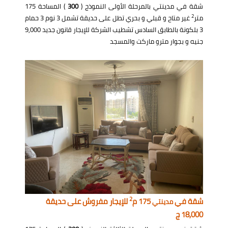
شقة في مدينتي بالمرحلة الأولى النموذج (
300
) المساحة 175
2
متر
غير متاح و قبلي و بحري تطل على حديقة تشمل 3 نوم 3 حمام
3 بلكونة بالطابق السادس تشطيب الشركة للإيجار قانون جديد 9,000
جنيه و بجوار مترو ماركت والمسجد
2
شقة في
175 م
للإيجار مفروش على حديقة
مدينتي
18,000 ج