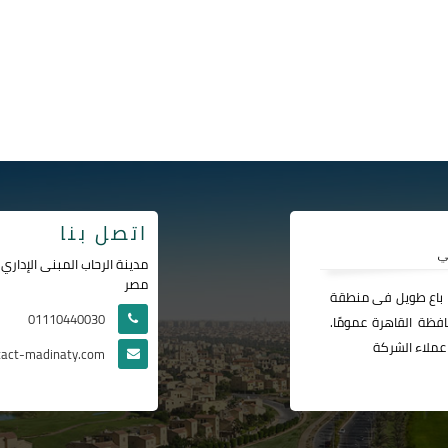
اتصل بنا
مصر
ا باع طويل فى منطقة
01110440030
فظة القاهرة عمومًا.
عملاء الشركة
tact-madinaty.com