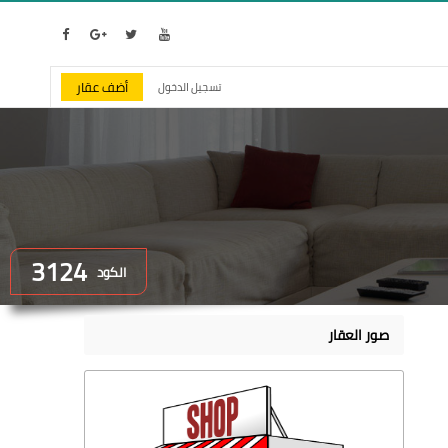
أضف عقار
تسجيل الدخول
3124
الكود
صور العقار