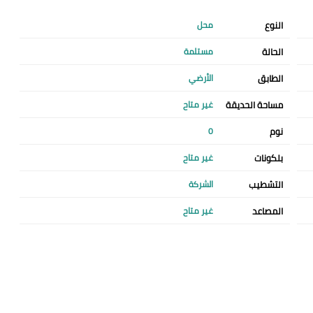
النوع
محل
الحالة
مستلمة
الطابق
الأرضي
مساحة الحديقة
غير متاح
نوم
0
بلكونات
غير متاح
التشطيب
الشركة
المصاعد
غير متاح