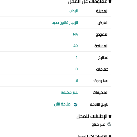
# معلومات عن المحل
المدينة
الرحاب
الغرض
للإيجار قانون جديد
النموذج
NA
المساحة
40
مطابخ
1
حمامات
0
بها رووف
لا
المكيفات
غير مكيفة
متاحة الآن
تاريخ الاتاحة
# الإطلالات للمحل
غير متاح
# الإتجاهات للمحل