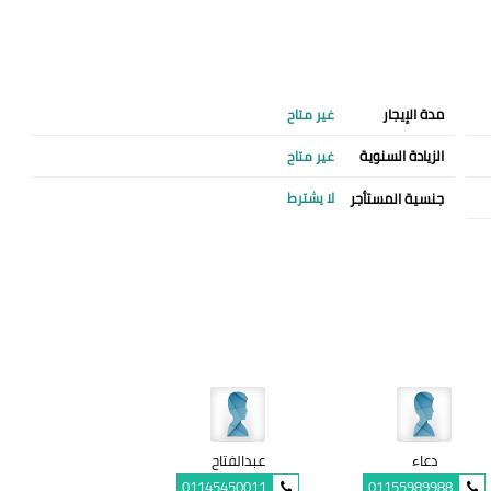
مدة الإيجار
غير متاح
الزيادة السنوية
غير متاح
جنسية المستأجر
لا يشترط
دعاء
عبدالفتاح
01145450011
01155989988