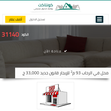
أضف عقار
تسجيل الدخول
31140
الكود
متاحة الآن
2
محل في
الرحاب
93 م
للإيجار قانون جديد 33,000 ج