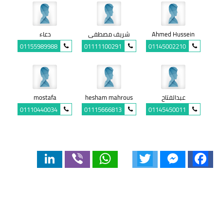
Ahmed Hussein
شريف مصطفى
دعاء
01155989988
01111100291
01145002210
عبدالفتاح
hesham mahrous
mostafa
01110440034
01115666813
01145450011
LinkedIn
Viber
WhatsApp
Twitter
Messenger
Facebook