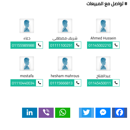
# تواصل مع المبيعات
Ahmed Hussein
شريف مصطفى
دعاء
01155989988
01111100291
01145002210
عبدالفتاح
hesham mahrous
mostafa
01110440034
01115666813
01145450011
LinkedIn
Viber
WhatsApp
Twitter
Messenger
Facebook