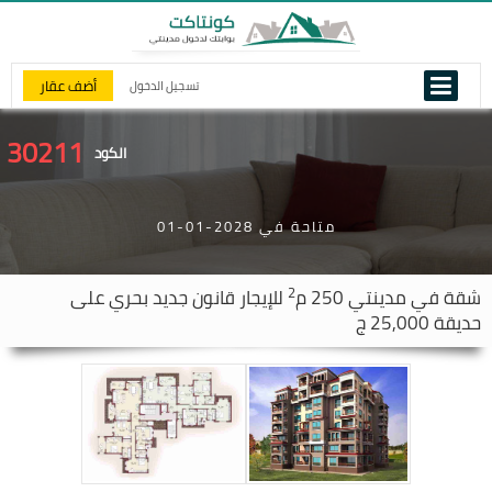
أضف عقار
تسجيل الدخول
30211
الكود
متاحة في 2028-01-01
2
شقة في
مدينتي
250 م
للإيجار قانون جديد بحري على
حديقة 25,000 ج