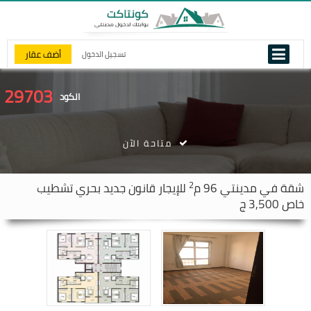
أضف عقار
تسجيل الدخول
29703
الكود
متاحة الآن
2
شقة في
مدينتي
96 م
للإيجار قانون جديد بحري تشطيب
خاص 3,500 ج