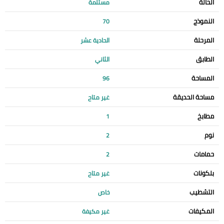
الحالة
مستلمة
النموذج
70
المرحلة
الحادية عشر
الطابق
الثاني
المساحة
96
مساحة الحديقة
غير متاح
مطابخ
1
نوم
2
حمامات
2
بلكونات
غير متاح
التشطيب
خاص
المكيفات
غير مكيفة