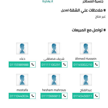
جنسية المستأجر
لا يشترط
# ملاحظات علي الشقة
تعديل
غير متاح
# تواصل مع المبيعات
Ahmed Hussein
شريف مصطفى
دعاء
01155989988
01111100291
01145002210
عبدالفتاح
hesham mahrous
mostafa
01110440034
01115666813
01145450011