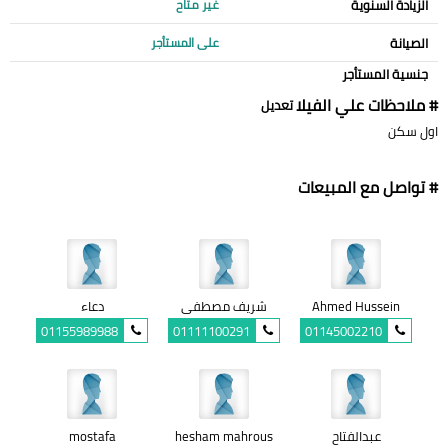
الزيادة السنوية
غير متاح
الصيانة
على المستأجر
جنسية المستأجر
# ملاحظات علي الفيلا
تعديل
اول سكن
# تواصل مع المبيعات
Ahmed Hussein
شريف مصطفى
دعاء
01155989988
01111100291
01145002210
عبدالفتاح
hesham mahrous
mostafa