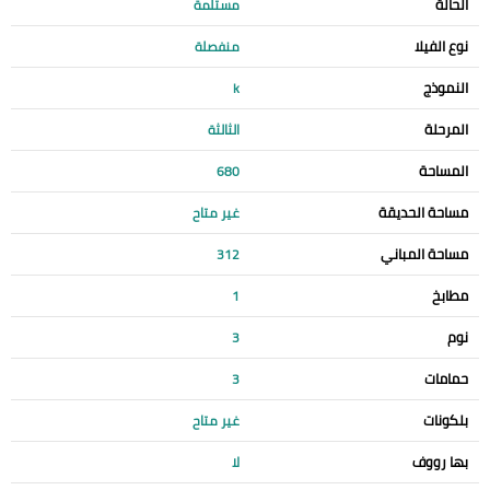
الحالة
مستلمة
نوع الفيلا
منفصلة
النموذج
k
المرحلة
الثالثة
المساحة
680
مساحة الحديقة
غير متاح
مساحة المباني
312
مطابخ
1
نوم
3
حمامات
3
بلكونات
غير متاح
بها رووف
لا