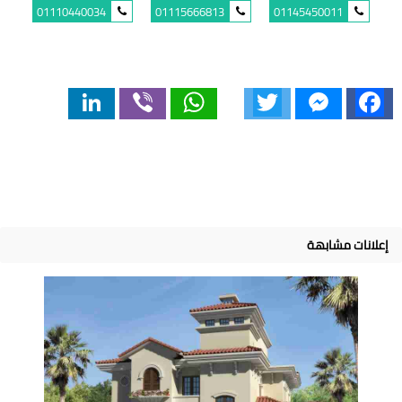
01110440034
01115666813
01145450011
LinkedIn
Viber
WhatsApp
Twitter
Messenger
Facebook
إعلانات مشابهة