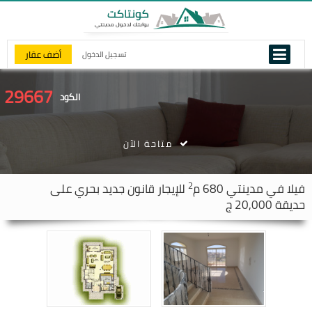
أضف عقار
تسجيل الدخول
29667
الكود
متاحة الآن
2
فيلا في
مدينتي
680 م
للإيجار قانون جديد بحري على
حديقة 20,000 ج