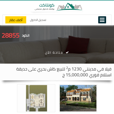
أضف عقار
تسجيل الدخول
28855
الكود
متاحة الآن
2
فيلا في
مدينتي
1230 م
للبيع كاش بحري على حديقة
استلام فوري 15,000,000 ج