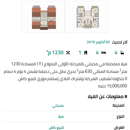
آخر تحديث
05 أكتوبر 2019
4
4
1
1230 م²
فيلا منفصلة في مدينتي بالمرحلة الأولى النموذج (
) المساحة 1230
T
2
2
متر
مساحة المباني 630 متر
بحري تطل على حديقة تشمل 4 نوم 4 حمام
0 بلكونة تشطيب الشركة بإشتراك النادي إستلام فوري للبيع كاش
15,000,000 جنيه
# معلومات عن الفيلا
المدينة
مدينتي
النوع
فيلا
الغرض
للبيع كاش