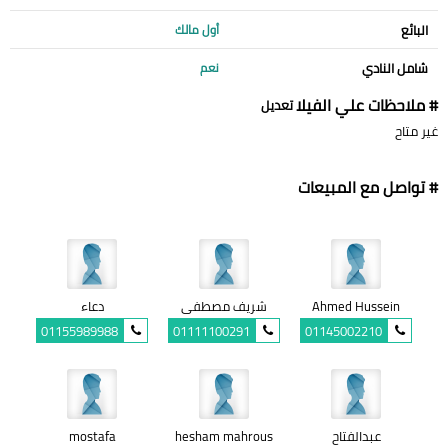
البائع
أول مالك
شامل النادي
نعم
# ملاحظات علي الفيلا
تعديل
غير متاح
# تواصل مع المبيعات
Ahmed Hussein
شريف مصطفى
دعاء
01155989988
01111100291
01145002210
عبدالفتاح
hesham mahrous
mostafa