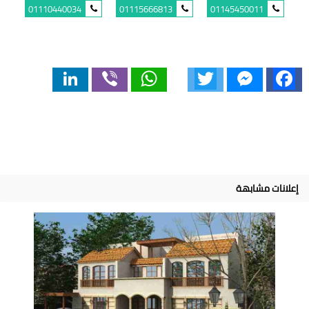
01110440034
01115666813
01145450011
LinkedIn
Viber
WhatsApp
Twitter
Messenger
Facebook
إعلانات مشابهة