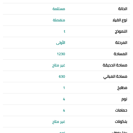
الحالة
مستلمة
نوع الفيلا
منفصلة
النموذج
t
المرحلة
الأولى
المساحة
1230
مساحة الحديقة
غير متاح
مساحة المباني
630
مطابخ
1
نوم
4
حمامات
4
بلكونات
غير متاح
بها رووف
نعم