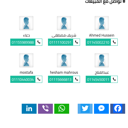
# تواصل مع المبيعات
Ahmed Hussein
شريف مصطفى
دعاء
01155989988
01111100291
01145002210
عبدالفتاح
hesham mahrous
mostafa
01110440034
01115666813
01145450011
LinkedIn
Viber
WhatsApp
Twitter
Messenger
Facebook