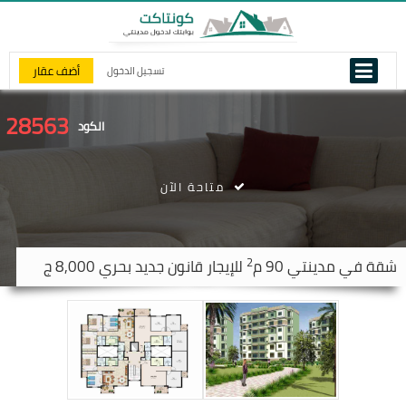
أضف عقار
تسجيل الدخول
28563
الكود
متاحة الآن
2
شقة في
مدينتي
90 م
للإيجار قانون جديد بحري 8,000 ج