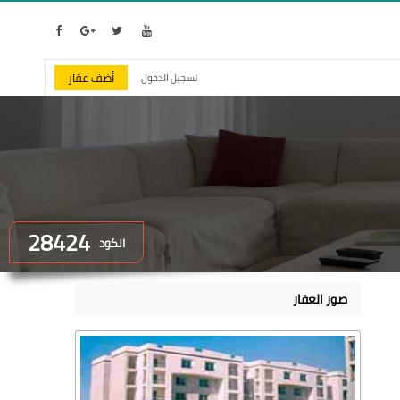
أضف عقار
تسجيل الدخول
28424
الكود
صور العقار