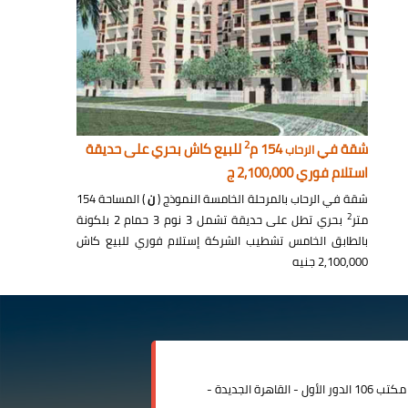
2
شقة في
154 م
للبيع كاش بحري على حديقة
الرحاب
استلام فوري 2,100,000 ج
شقة في الرحاب بالمرحلة الخامسة النموذج (
ن
) المساحة 154
2
متر
بحري تطل على حديقة تشمل 3 نوم 3 حمام 2 بلكونة
بالطابق الخامس تشطيب الشركة إستلام فوري للبيع كاش
2,100,000 جنيه
مدينة الرحاب المبنى الإداري مكتب 106 الدور الأول - القاهرة الجديدة -