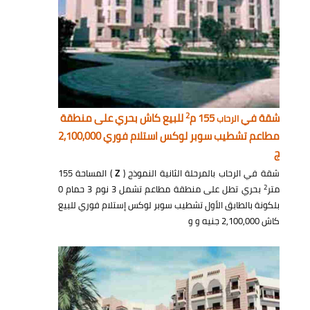
2
شقة في
155 م
للبيع كاش بحري على منطقة
الرحاب
مطاعم تشطيب سوبر لوكس استلام فوري 2,100,000
ج
شقة في الرحاب بالمرحلة الثانية النموذج (
Z
) المساحة 155
2
متر
بحري تطل على منطقة مطاعم تشمل 3 نوم 3 حمام 0
بلكونة بالطابق الأول تشطيب سوبر لوكس إستلام فوري للبيع
كاش 2,100,000 جنيه و و