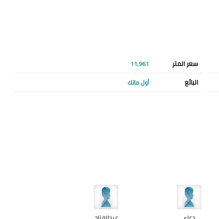
سعر المتر
11,961
البائع
أول مالك
دعاء
عبدالفتاح