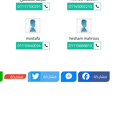
01111100291
01145002210
mostafa
hesham mahrous
01110440034
01115666813
Twitter
Messenger
Facebook
مشاركة
مشاركة
مشاركة