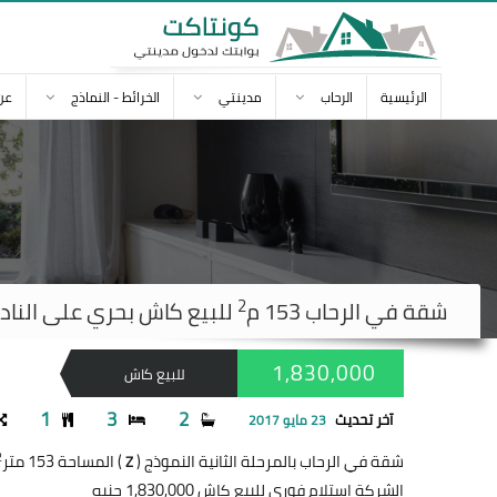
الرئيسية
الرحاب
مدينتي
الخرائط - النماذج
عن
2
شقة في
الرحاب
153 م
للبيع كاش بحري على النادي استلا
1,830,000
للبيع كاش
1
3
2
آخر تحديث
23 مايو 2017
2
شقة في الرحاب بالمرحلة الثانية النموذج (
) المساحة 153 متر
Z
الشركة إستلام فوري للبيع كاش 1,830,000 جنيه