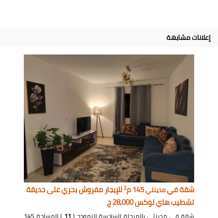
إعلانات مشابهة
2
شقة في
145 م
للإيجار مفروش بحري على حديقة
مدينتي
تشطيب هاي لوكس 28,000 ج
شقة في مدينتي بالمرحلة السادسة النموذج (
11
) المساحة 145