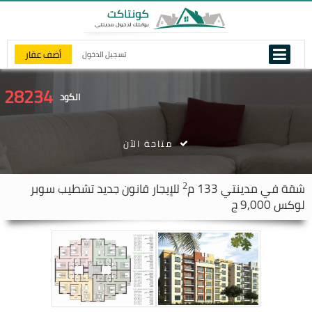
أضف عقار
تسجيل الدخول
28234
الكود
متاحة الآن
2
شقة في
مدينتي
133 م
للإيجار قانون جديد تشطيب سوبر
لوكس 9,000 ج