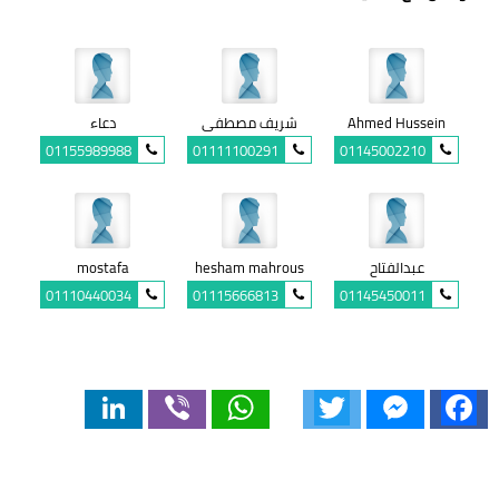
Ahmed Hussein
شريف مصطفى
دعاء
01155989988
01111100291
01145002210
عبدالفتاح
hesham mahrous
mostafa
01110440034
01115666813
01145450011
LinkedIn
Viber
WhatsApp
Twitter
Messenger
Facebook