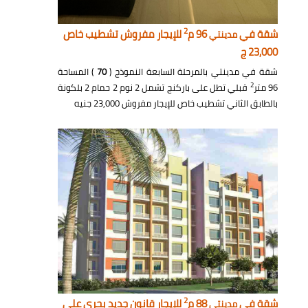
2
شقة في
96 م
للإيجار مفروش تشطيب خاص
مدينتي
23,000 ج
شقة في مدينتي بالمرحلة السابعة النموذج (
70
) المساحة
2
96 متر
قبلي تطل على باركنج تشمل 2 نوم 2 حمام 2 بلكونة
بالطابق الثاني تشطيب خاص للإيجار مفروش 23,000 جنيه
2
شقة في
88 م
للإيجار قانون جديد بحري على
مدينتي