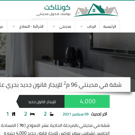
الرئيسية
الرحاب
مدينتي
الخرائط - النماذج
عن
2
شقة في
مدينتي
96 م
للإيجار قانون جديد بحري على
4,000
للإيجار قانون جديد
1
2
2
آخر تحديث
09 سبتمبر 2021
شقة في مدينتي بالمرحلة الحادية عشر النموذج (
) المساحة 96 متر
70
الخامس تشطيب سوبر لوكس للإيجار قانون جديد 4,000 جنيه و