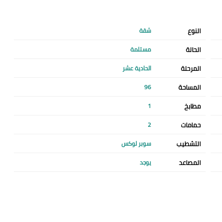
النوع
شقة
الحالة
مستلمة
المرحلة
الحادية عشر
المساحة
96
مطابخ
1
حمامات
2
التشطيب
سوبر لوكس
المصاعد
يوجد