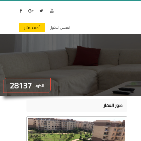
أضف عقار
تسجيل الدخول
28137
الكود
صور العقار