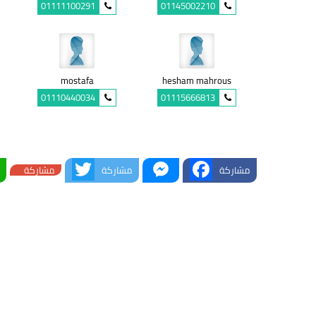
01111100291
01145002210
mostafa
hesham mahrous
01110440034
01115666813
Twitter
Messenger
Facebook
مشاركة
مشاركة
مشاركة