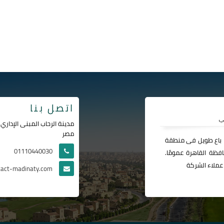
اتصل بنا
مصر
ا باع طويل فى منطقة
01110440030
فظة القاهرة عمومًا.
عملاء الشركة
tact-madinaty.com