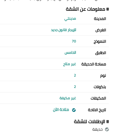
# معلومات عن الشقة
المدينة
مدينتي
الغرض
للإيجار قانون جديد
النموذج
70
الطابق
الخامس
مساحة الحديقة
غير متاح
نوم
2
بلكونات
2
المكيفات
غير مكيفة
متاحة الآن
تاريخ الاتاحة
# الإطلالات للشقة
حديقة