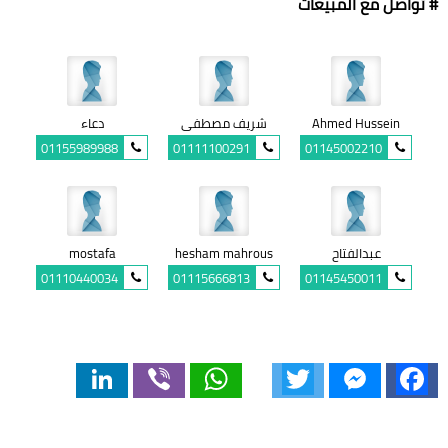
# تواصل مع المبيعات
Ahmed Hussein
شريف مصطفى
دعاء
01155989988
01111100291
01145002210
عبدالفتاح
hesham mahrous
mostafa
01110440034
01115666813
01145450011
LinkedIn
Viber
WhatsApp
Twitter
Messenger
Facebook