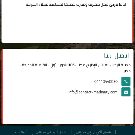
لدينا فريق عمل محترف ومدرب خصيصًا لمساعدة عملاء الشركة
اتصل بنا
مدينة الرحاب المبنى الإداري مكتب 106 الدور الأول - القاهرة الجديدة -
مصر
01110440030
info@contact-madinaty.com
شقق للإيجار في مدينتى
شقق لليع في مدينتى
كونتكت