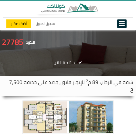
أضف عقار
تسجيل الدخول
27785
الكود
متاحة الآن
2
شقة في
الرحاب
89 م
للإيجار قانون جديد على حديقة 7,500
ج