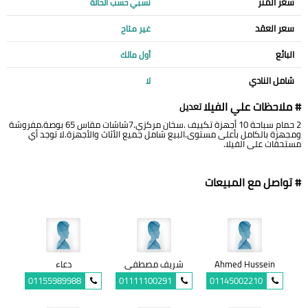
سعر المتر
نسبي حسب الحالة
سعر العقد
غير متاح
البائع
أول مالك
شامل النادي
لا
# ملاحظات علي الفيلا
تعديل
2 حمام سباحة 10 أجهزة تكييف .سخان مركزي.7شاشات مقاس 65 بوصة.مفروشة
ومجهزة بالكامل بأعلى مستوى.البيع شامل جميع الأثاث والأجهزة.لا توجد أي
مستحقات على الفيلا.
# تواصل مع المبيعات
Ahmed Hussein
شريف مصطفى
دعاء
01155989988
01111100291
01145002210