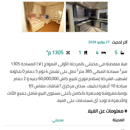
آخر تحديث
27 يوليو 2026
5
4
1
1305 م²
فيلا منفصلة في مدينتي بالمرحلة الأولى النموذج (
) المساحة 1305
V
2
2
متر
مساحة المباني 385 متر
تطل على تشمل 4 نوم 5 حمام 0 بلكونة
تشطيب الشركة إستلام فوري للبيع كاش 60,000,000 جنيه و 2 حمام
سباحة 10 أجهزة تكييف .سخان مركزي.7شاشات مقاس 65
بوصة.مفروشة ومجهزة بالكامل بأعلى مستوى.البيع شامل جميع الأثاث
والأجهزة.لا توجد أي مستحقات على الفيلا.
# معلومات عن الفيلا
المدينة
مدينتي