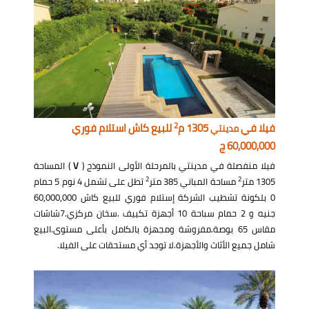
2
فيلا في
1305 م
للبيع كاش استلام فوري
مدينتي
60,000,000 ج
فيلا منفصلة في مدينتي بالمرحلة الأولى النموذج (
V
) المساحة
2
2
1305 متر
مساحة المباني 385 متر
تطل على تشمل 4 نوم 5 حمام
0 بلكونة تشطيب الشركة إستلام فوري للبيع كاش 60,000,000
جنيه و 2 حمام سباحة 10 أجهزة تكييف .سخان مركزي.7شاشات
مقاس 65 بوصة.مفروشة ومجهزة بالكامل بأعلى مستوى.البيع
شامل جميع الأثاث والأجهزة.لا توجد أي مستحقات على الفيلا.