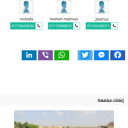
عبدالفتاح
hesham mahrous
mostafa
01110440034
01115666813
01145450011
LinkedIn
Viber
WhatsApp
Twitter
Messenger
Facebook
إعلانات مشابهة