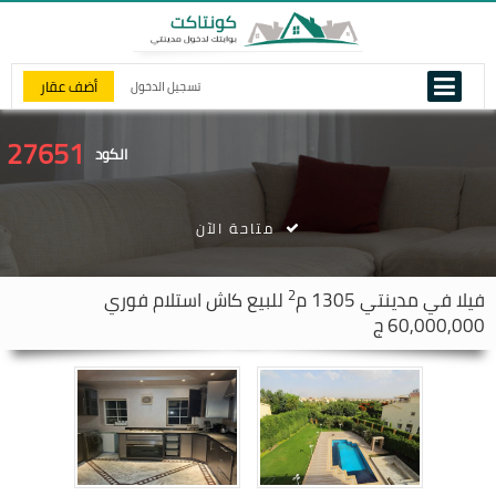
أضف عقار
تسجيل الدخول
27651
الكود
متاحة الآن
2
فيلا في
مدينتي
1305 م
للبيع كاش استلام فوري
60,000,000 ج