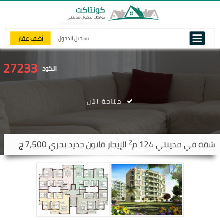
أضف عقار
تسجيل الدخول
27233
الكود
متاحة الآن
2
شقة في
مدينتي
124 م
للإيجار قانون جديد بحري 7,500 ج