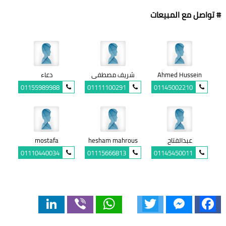
# تواصل مع المبيعات
Ahmed Hussein
شريف مصطفى
دعاء
01155989988
01111100291
01145002210
عبدالفتاح
hesham mahrous
mostafa
01110440034
01115666813
01145450011
LinkedIn
Viber
WhatsApp
Twitter
Messenger
Facebook