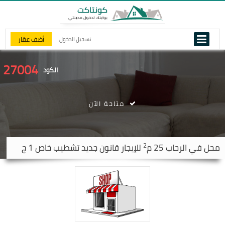
أضف عقار
تسجيل الدخول
27004
الكود
متاحة الآن
2
محل في
الرحاب
25 م
للإيجار قانون جديد تشطيب خاص 1 ج