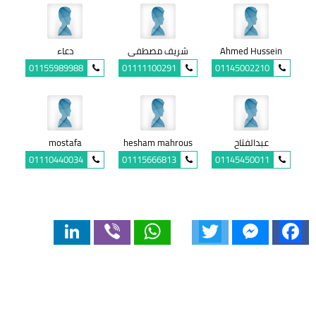
Ahmed Hussein
شريف مصطفى
دعاء
01155989988
01111100291
01145002210
عبدالفتاح
hesham mahrous
mostafa
01110440034
01115666813
01145450011
LinkedIn
Viber
WhatsApp
Twitter
Messenger
Facebook