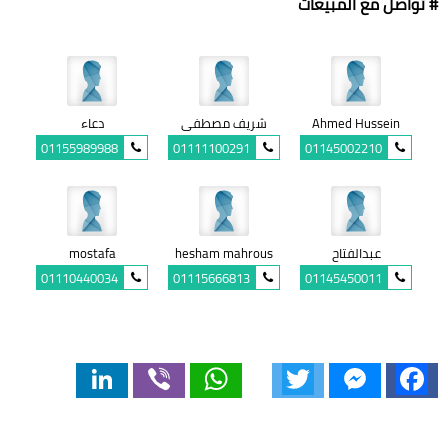
# تواصل مع المبيعات
Ahmed Hussein
شريف مصطفى
دعاء
01155989988
01111100291
01145002210
عبدالفتاح
hesham mahrous
mostafa
01110440034
01115666813
01145450011
LinkedIn
Viber
WhatsApp
Twitter
Messenger
Facebook