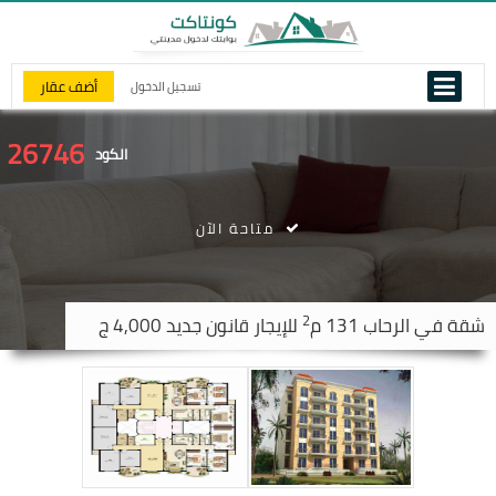
أضف عقار
تسجيل الدخول
26746
الكود
متاحة الآن
2
شقة في
الرحاب
131 م
للإيجار قانون جديد 4,000 ج