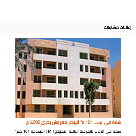
إعلانات مشابهة
2
شقة في
101 م
للإيجار مفروش بحري 5,000 ج
الرحاب
2
شقة في الرحاب بالمرحلة الثالثة النموذج (
M
) المساحة 101 متر