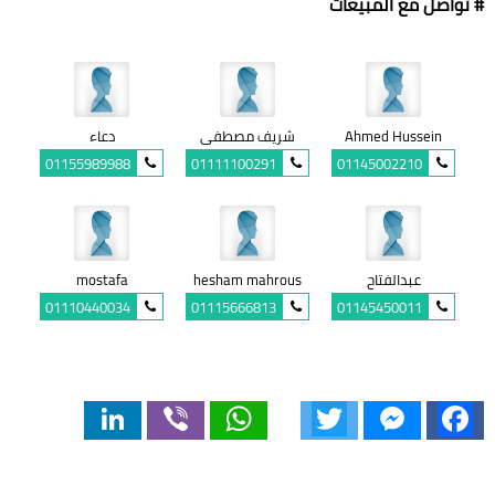
# تواصل مع المبيعات
Ahmed Hussein
شريف مصطفى
دعاء
01155989988
01111100291
01145002210
عبدالفتاح
hesham mahrous
mostafa
01110440034
01115666813
01145450011
LinkedIn
Viber
WhatsApp
Twitter
Messenger
Facebook