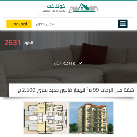
أضف عقار
تسجيل الدخول
2631
الكود
متاحة الآن
2
شقة في
الرحاب
99 م
للإيجار قانون جديد بحري 2,500 ج