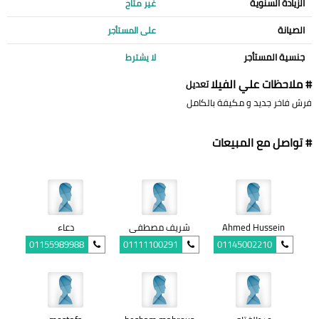
الزيادة السنوية
غير متاح
الصيانة
على المستأجر
جنسية المستأجر
لا يشترط
# ملاحظات علي الفيلا
تعديل
فرش فاخر جديد و مكيفة بالكامل
# تواصل مع المبيعات
Ahmed Hussein
شريف مصطفى
دعاء
01155989988
01111100291
01145002210