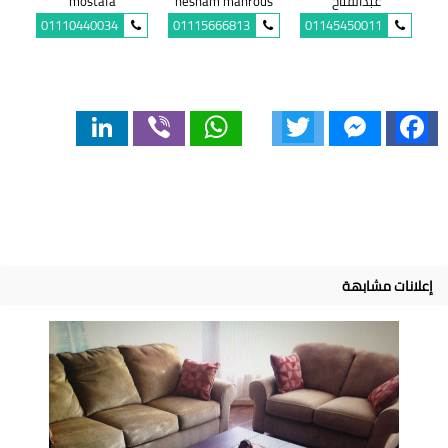
عبدالفتاح
hesham mahrous
mostafa
01110440034
01115666813
01145450011
LinkedIn
Viber
WhatsApp
Twitter
Messenger
Facebook
إعلانات مشابهة