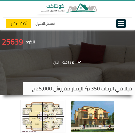
أضف عقار
تسجيل الدخول
25639
الكود
متاحة الآن
2
فيلا في
الرحاب
350 م
للإيجار مفروش 25,000 ج