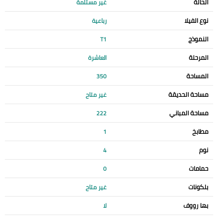
الحالة
غير مستلمة
نوع الفيلا
رباعية
النموذج
T1
المرحلة
العاشرة
المساحة
350
مساحة الحديقة
غير متاح
مساحة المباني
222
مطابخ
1
نوم
4
حمامات
0
بلكونات
غير متاح
بها رووف
لا