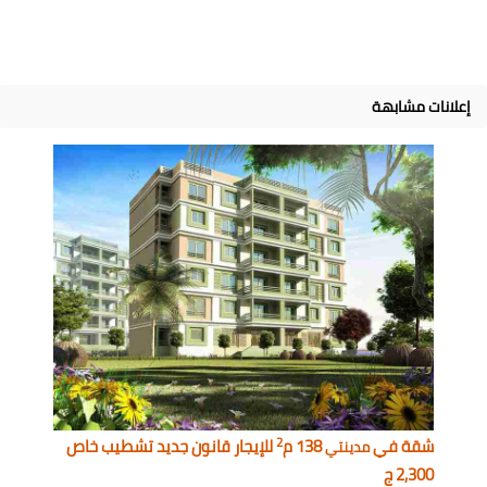
إعلانات مشابهة
2
شقة في
138 م
للإيجار قانون جديد تشطيب خاص
مدينتي
2,300 ج