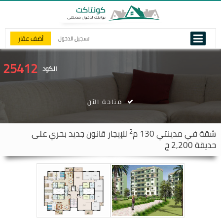
أضف عقار
تسجيل الدخول
25412
الكود
متاحة الآن
2
شقة في
مدينتي
130 م
للإيجار قانون جديد بحري على
حديقة 2,200 ج