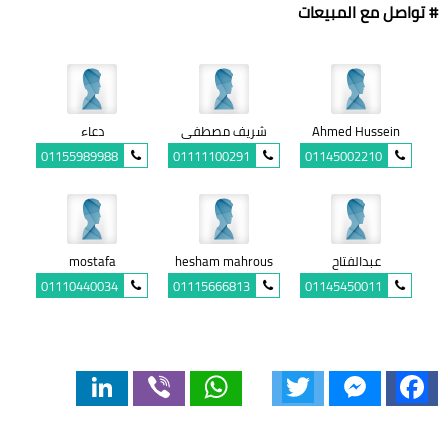
# تواصل مع المبيعات
Ahmed Hussein
شريف مصطفى
دعاء
01155989988
01111100291
01145002210
عبدالفتاح
hesham mahrous
mostafa
01110440034
01115666813
01145450011
LinkedIn
Viber
WhatsApp
Twitter
Messenger
Facebook