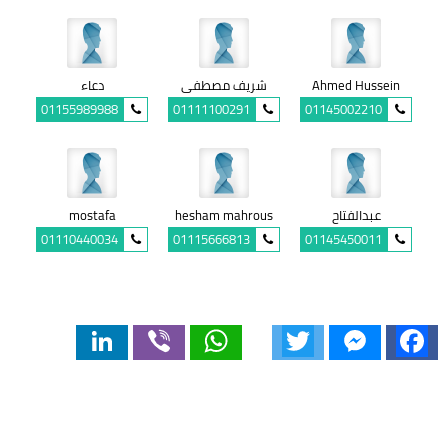
Ahmed Hussein
شريف مصطفى
دعاء
01155989988
01111100291
01145002210
عبدالفتاح
hesham mahrous
mostafa
01110440034
01115666813
01145450011
LinkedIn
Viber
WhatsApp
Twitter
Messenger
Facebook