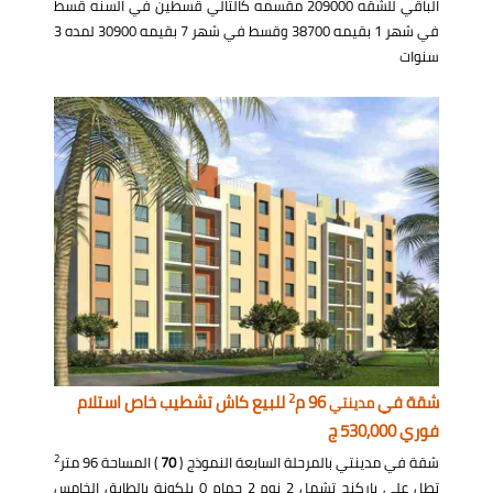
الباقي للشقه 209000 مقسمه كالتالي قسطين في السنه قسط
في شهر 1 بقيمه 38700 وقسط في شهر 7 بقيمه 30900 لمده 3
سنوات
2
شقة في
96 م
للبيع كاش تشطيب خاص استلام
مدينتي
فوري 530,000 ج
2
شقة في مدينتي بالمرحلة السابعة النموذج (
70
) المساحة 96 متر
تطل على باركنج تشمل 2 نوم 2 حمام 0 بلكونة بالطابق الخامس