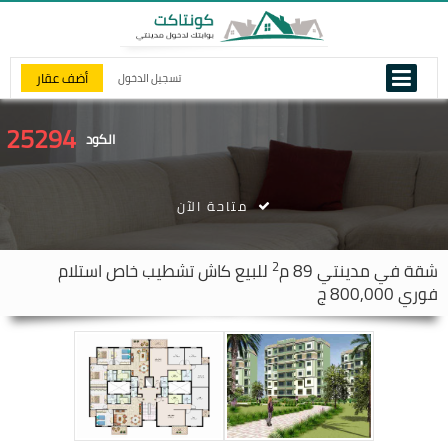
أضف عقار
تسجيل الدخول
25294
الكود
متاحة الآن
2
شقة في
مدينتي
89 م
للبيع كاش تشطيب خاص استلام
فوري 800,000 ج