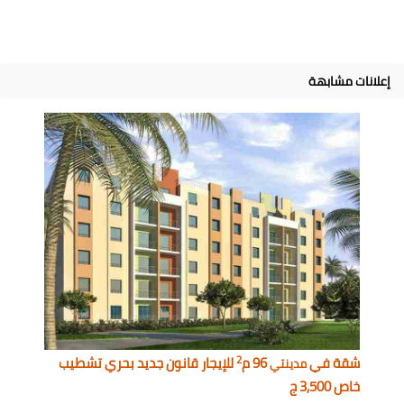
إعلانات مشابهة
2
شقة في
96 م
للإيجار قانون جديد بحري تشطيب
مدينتي
خاص 3,500 ج