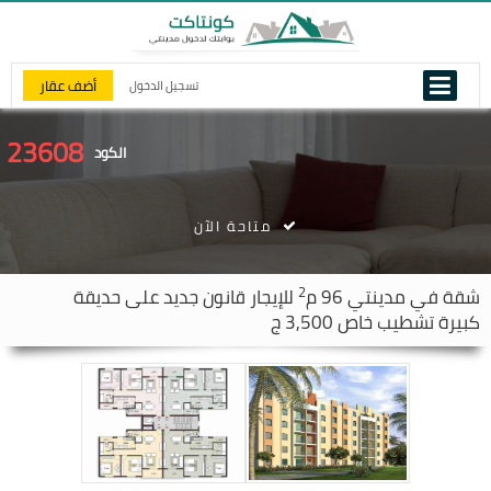
أضف عقار
تسجيل الدخول
23608
الكود
متاحة الآن
2
شقة في
مدينتي
96 م
للإيجار قانون جديد على حديقة
كبيرة تشطيب خاص 3,500 ج