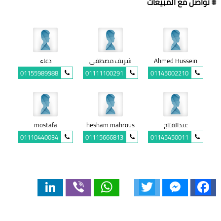
# تواصل مع المبيعات
Ahmed Hussein
شريف مصطفى
دعاء
01155989988
01111100291
01145002210
عبدالفتاح
hesham mahrous
mostafa
01110440034
01115666813
01145450011
LinkedIn
Viber
WhatsApp
Twitter
Messenger
Facebook