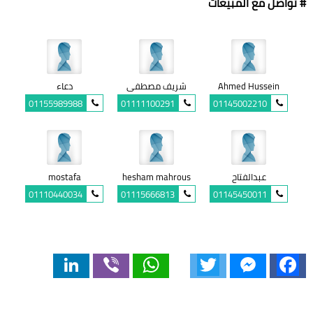
# تواصل مع المبيعات
Ahmed Hussein
شريف مصطفى
دعاء
01155989988
01111100291
01145002210
عبدالفتاح
hesham mahrous
mostafa
01110440034
01115666813
01145450011
LinkedIn
Viber
WhatsApp
Twitter
Messenger
Facebook