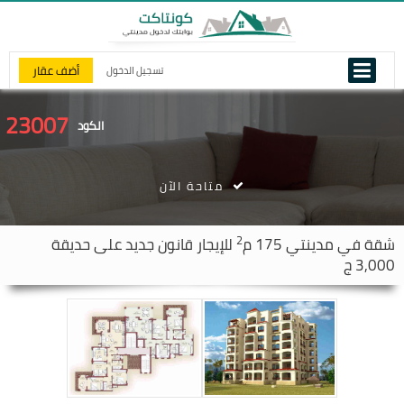
أضف عقار
تسجيل الدخول
23007
الكود
متاحة الآن
2
شقة في
مدينتي
175 م
للإيجار قانون جديد على حديقة
3,000 ج