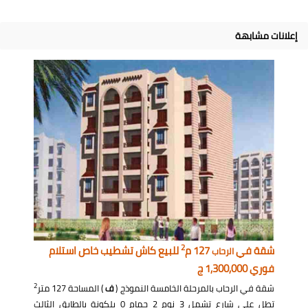
إعلانات مشابهة
2
شقة في
127 م
للبيع كاش تشطيب خاص استلام
الرحاب
فوري 1,300,000 ج
2
شقة في الرحاب بالمرحلة الخامسة النموذج (
ف
) المساحة 127 متر
تطل على شارع تشمل 3 نوم 2 حمام 0 بلكونة بالطابق الثالث