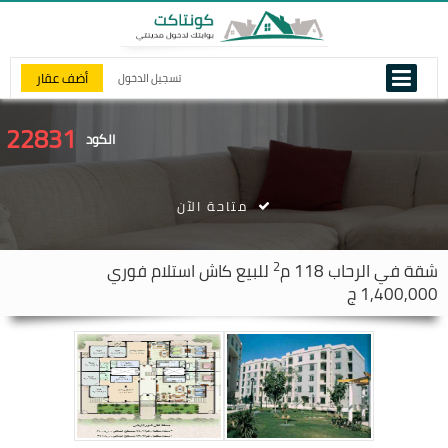
أضف عقار
تسجيل الدخول
22831
الكود
متاحة الآن
2
شقة في
الرحاب
118 م
للبيع كاش استلام فوري
1,400,000 ج