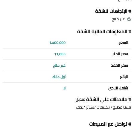
# الإتجاهات للشقة
غير متاح
# المعلومات المالية للشقة
السعر
1,400,000
سعر المتر
11,865
سعر العقد
غير متاح
البائع
أول مالك
شامل النادي
لا
# ملاحظات علي الشقة
تعديل
فيها مطبخ / تكييفات /ستائر /نجف
# تواصل مع المبيعات