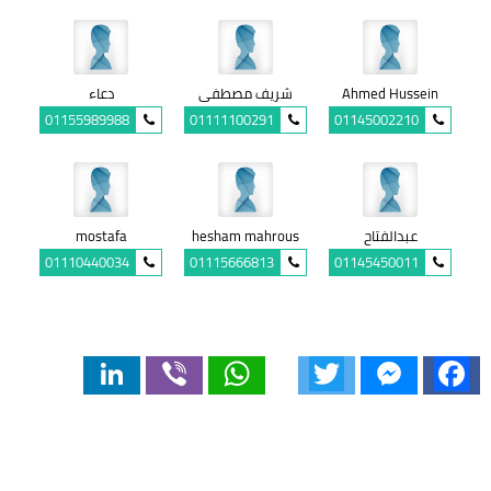
Ahmed Hussein
شريف مصطفى
دعاء
01155989988
01111100291
01145002210
عبدالفتاح
hesham mahrous
mostafa
01110440034
01115666813
01145450011
LinkedIn
Viber
WhatsApp
Twitter
Messenger
Facebook