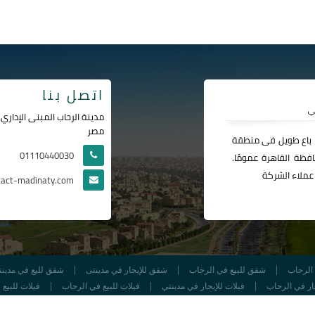
اتصل بنا
مصر
ا باع طويل فى منطقة
01110440030
فظة القاهرة عمومًا.
عملاء الشركة
tact-madinaty.com
الرحاب
شقق للبيع في الرحاب
شقق للإيجار في مدينتى
شقق لليع في مدينت
جار في الرحاب
فيلات للإيجار في مدينتي
فيلات للبيع في الرحاب
فيلات للبيع
ALL RIGHTS RESERVED FOR
CONTACT COMPANY
© 2026
IT VILLAGE TEAM