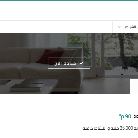
 الشركة
متاحة الآن
90 م²
افيه