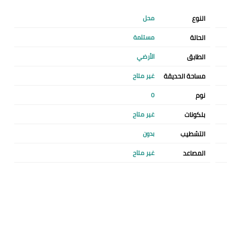
النوع
محل
الحالة
مستلمة
الطابق
الأرضي
مساحة الحديقة
غير متاح
نوم
0
بلكونات
غير متاح
التشطيب
بدون
المصاعد
غير متاح