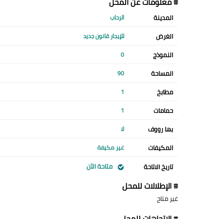
# معلومات عن المحل
المدينة
الرحاب
الغرض
للإيجار قانون جديد
النموذج
0
المساحة
90
مطابخ
1
حمامات
1
بها رووف
لا
المكيفات
غير مكيفة
متاحة الآن
تاريخ الاتاحة
# الإطلالات للمحل
غير متاح
# الإتجاهات للمحل