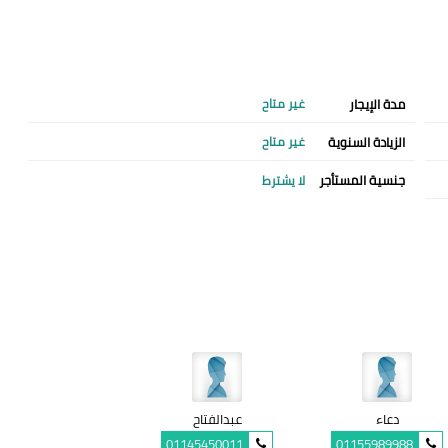
مدة الإيجار
غير متاح
الزيادة السنوية
غير متاح
جنسية المستأجر
لا يشترط
دعاء
عبدالفتاح
01145450011
01155989988