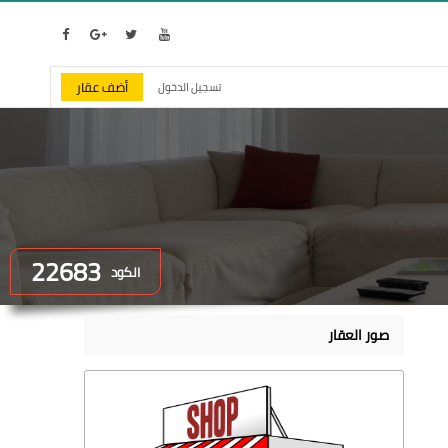
أضف عقار
تسجيل الدخول
22683
الكود
صور العقار