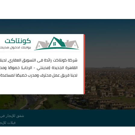
شركة
كونتاكت
رائدة فى التسويق العقاري، لدين
القاهرة الجديدة (
مدينتي
-
الرحاب
) خصوصًا ومحا
لدينا فريق عمل محترف ومدرب خصيصًا لمساعدة 
شقق للإيجار في 
فيلات للإي