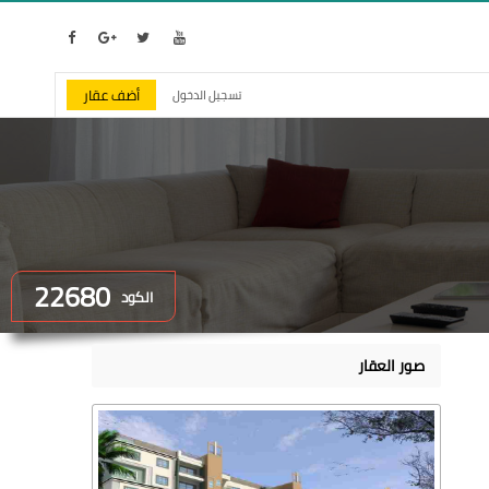
أضف عقار
تسجيل الدخول
22680
الكود
صور العقار