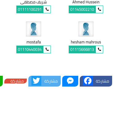
Ahmed Hussein
شريف مصطفى
01111100291
01145002210
mostafa
hesham mahrous
01110440034
01115666813
Twitter
Messenger
Facebook
مشاركة
مشاركة
مشاركة