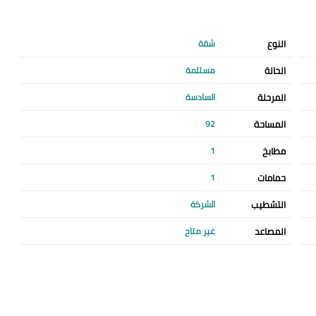
النوع
شقة
الحالة
مستلمة
المرحلة
السادسة
المساحة
92
مطابخ
1
حمامات
1
التشطيب
الشركة
المصاعد
غير متاح