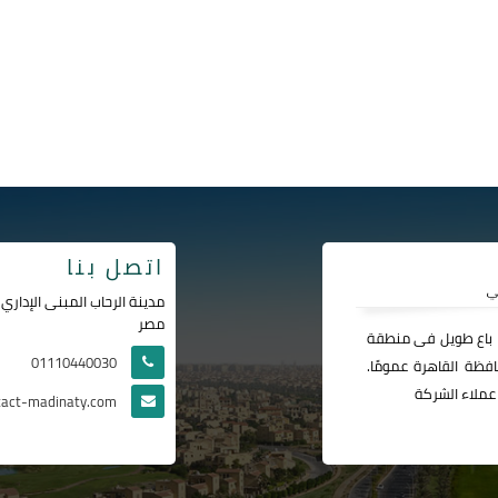
اتصل بنا
مصر
ا باع طويل فى منطقة
01110440030
فظة القاهرة عمومًا.
عملاء الشركة
tact-madinaty.com