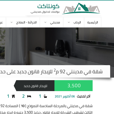
الرئيسية
الرحاب
مدينتي
الخرائط - النماذج
عن
2
شقة في
مدينتي
92 م
للإيجار قانون جديد على حديقة 500
3,500
للإيجار قانون جديد
1
2
1
آخر تحديث
06 أكتوبر 2021
شقة في مدينتي بالمرحلة السادسة النموذج (
) المساحة 92 متر
10
الثالث تشطيب الشركة للإيجار قانون جديد 3,500 جنيه و ايجار مدة سنه