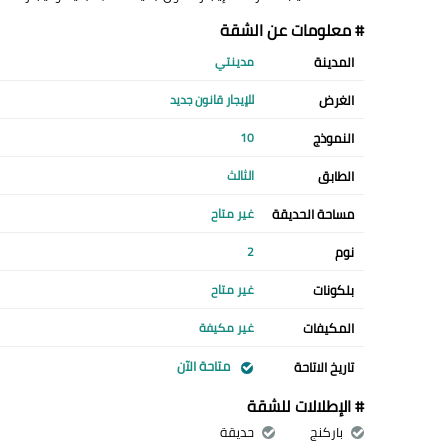
# معلومات عن الشقة
المدينة
مدينتي
الغرض
للإيجار قانون جديد
النموذج
10
الطابق
الثالث
مساحة الحديقة
غير متاح
نوم
2
بلكونات
غير متاح
المكيفات
غير مكيفة
متاحة الآن
تاريخ الاتاحة
# الإطلالات للشقة
باركنج
حديقة