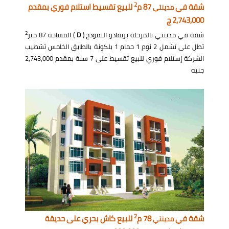
2
شقة في
87 م
للبيع تقسيط استلام فوري بمقدم
مدينتي
2,743,000 ج
2
شقة في مدينتي بالمرحلة بريفادو النموذج (
D
) المساحة 87 متر
تطل على تشمل 2 نوم 1 حمام 1 بلكونة بالطابق الخامس تشطيب
الشركة إستلام فوري للبيع تقسيط على 7 سنة بمقدم 2,743,000
جنيه
2
شقة في
78 م
للبيع كاش بحري على حديقة
مدينتي