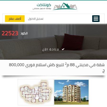
أضف عقار
تسجيل الدخول
22523
الكود
متاحة الآن
2
شقة في
مدينتي
88 م
للبيع كاش استلام فوري 800,000
ج