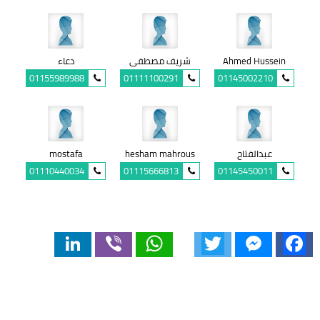
Ahmed Hussein
شريف مصطفى
دعاء
01155989988
01111100291
01145002210
عبدالفتاح
hesham mahrous
mostafa
01110440034
01115666813
01145450011
LinkedIn
Viber
WhatsApp
Twitter
Messenger
Facebook