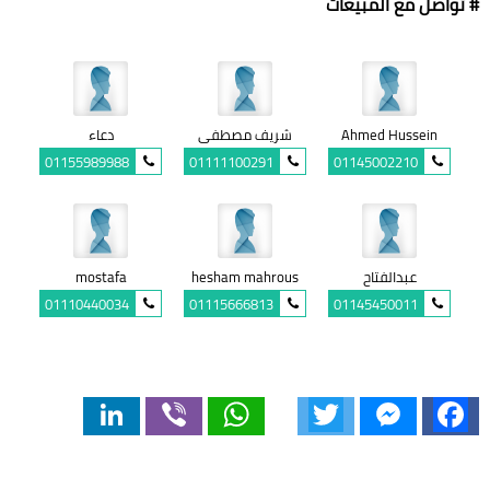
# تواصل مع المبيعات
Ahmed Hussein
شريف مصطفى
دعاء
01155989988
01111100291
01145002210
عبدالفتاح
hesham mahrous
mostafa
01110440034
01115666813
01145450011
LinkedIn
Viber
WhatsApp
Twitter
Messenger
Facebook