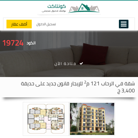
أضف عقار
تسجيل الدخول
19724
الكود
متاحة الآن
2
شقة في
الرحاب
121 م
للإيجار قانون جديد على حديقة
3,400 ج