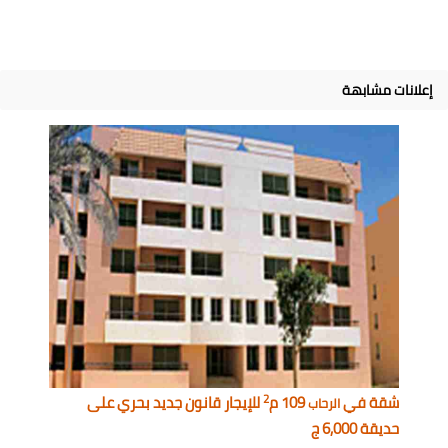
إعلانات مشابهة
2
شقة في
109 م
للإيجار قانون جديد بحري على
الرحاب
حديقة 6,000 ج