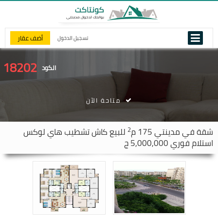
أضف عقار
تسجيل الدخول
18202
الكود
متاحة الآن
2
شقة في
مدينتي
175 م
للبيع كاش تشطيب هاي لوكس
استلام فوري 5,000,000 ج