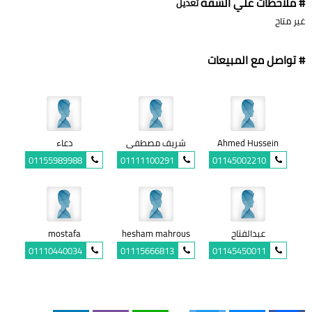
# ملاحظات علي الشقة
تعديل
غير متاح
# تواصل مع المبيعات
Ahmed Hussein
شريف مصطفى
دعاء
01155989988
01111100291
01145002210
عبدالفتاح
hesham mahrous
mostafa
01110440034
01115666813
01145450011