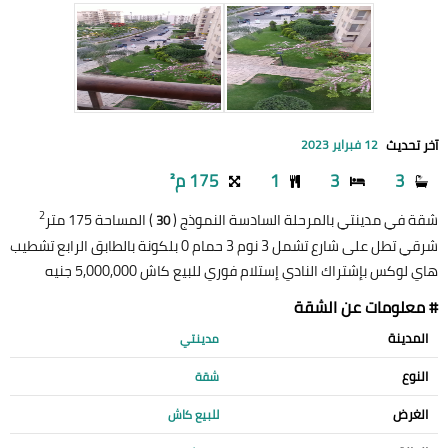
آخر تحديث
12 فبراير 2023
3
3
1
175 م²
2
شقة في مدينتي بالمرحلة السادسة النموذج (
) المساحة 175 متر
30
شرقي تطل على شارع تشمل 3 نوم 3 حمام 0 بلكونة بالطابق الرابع تشطيب
هاي لوكس بإشتراك النادي إستلام فوري للبيع كاش 5,000,000 جنيه
# معلومات عن الشقة
المدينة
مدينتي
النوع
شقة
الغرض
للبيع كاش