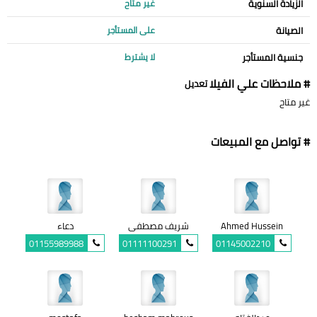
الزيادة السنوية
غير متاح
الصيانة
على المستأجر
جنسية المستأجر
لا يشترط
# ملاحظات علي الفيلا
تعديل
غير متاح
# تواصل مع المبيعات
Ahmed Hussein
شريف مصطفى
دعاء
01155989988
01111100291
01145002210