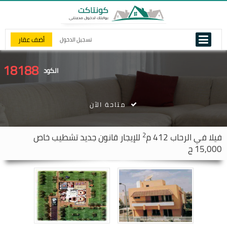
أضف عقار
تسجيل الدخول
18188
الكود
متاحة الآن
2
فيلا في
الرحاب
412 م
للإيجار قانون جديد تشطيب خاص
15,000 ج