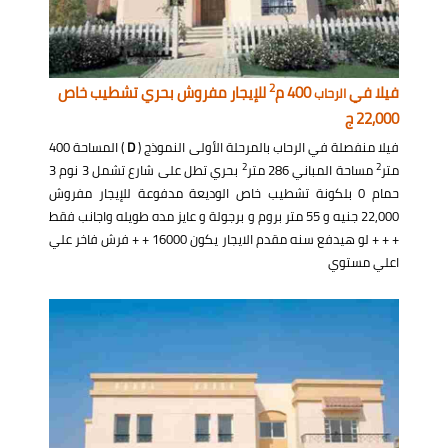
2
فيلا في
400 م
للإيجار مفروش بحري تشطيب خاص
الرحاب
22,000 ج
فيلا منفصلة في الرحاب بالمرحلة الأولى النموذج (
D
) المساحة 400
2
2
متر
مساحة المباني 286 متر
بحري تطل على شارع تشمل 3 نوم 3
حمام 0 بلكونة تشطيب خاص الوديعة مدفوعة للإيجار مفروش
22,000 جنيه و 55 متر بروم و برجولة و عايز مده طويله واجانب فقط
+ + + لو هيدفع سنه مقدم الايجار يكون 16000 + + فرش فاخر علي
اعلي مستوي