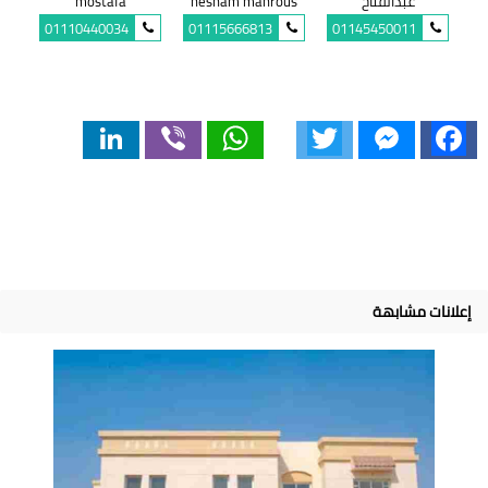
عبدالفتاح
hesham mahrous
mostafa
01110440034
01115666813
01145450011
LinkedIn
Viber
WhatsApp
Twitter
Messenger
Facebook
إعلانات مشابهة