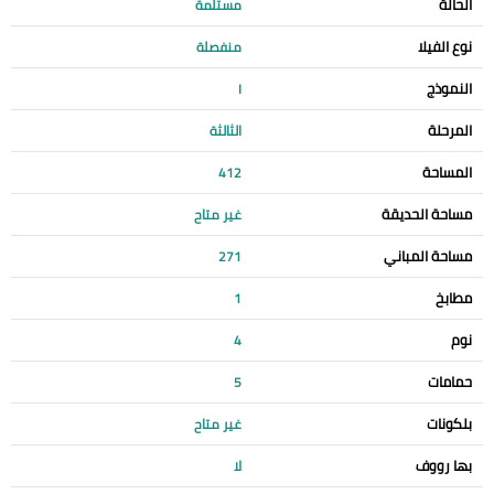
الحالة
مستلمة
نوع الفيلا
منفصلة
النموذج
I
المرحلة
الثالثة
المساحة
412
مساحة الحديقة
غير متاح
مساحة المباني
271
مطابخ
1
نوم
4
حمامات
5
بلكونات
غير متاح
بها رووف
لا