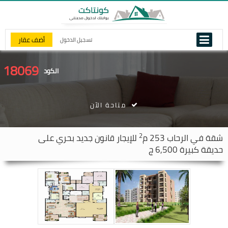
أضف عقار
تسجيل الدخول
18069
الكود
متاحة الآن
2
شقة في
الرحاب
253 م
للإيجار قانون جديد بحري على
حديقة كبيرة 6,500 ج