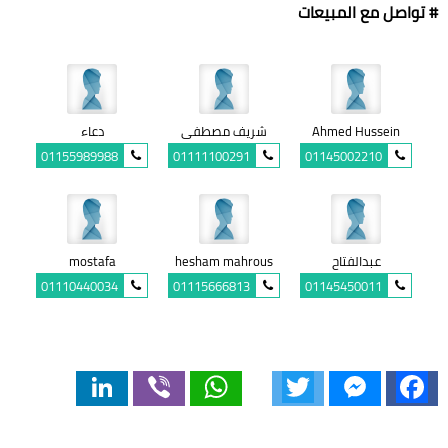
# تواصل مع المبيعات
Ahmed Hussein
شريف مصطفى
دعاء
01155989988
01111100291
01145002210
عبدالفتاح
hesham mahrous
mostafa
01110440034
01115666813
01145450011
LinkedIn
Viber
WhatsApp
Twitter
Messenger
Facebook