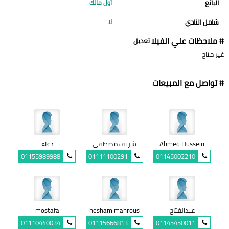
البائع
أول مالك
شامل النادي
لا
# ملاحظات علي الفيلا
تعديل
غير متاح
# تواصل مع المبيعات
Ahmed Hussein
شريف مصطفى
دعاء
01155989988
01111100291
01145002210
عبدالفتاح
hesham mahrous
mostafa
01110440034
01115666813
01145450011