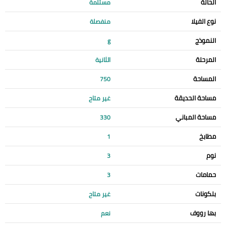
الحالة
مستلمة
نوع الفيلا
منفصلة
النموذج
g
المرحلة
الثانية
المساحة
750
مساحة الحديقة
غير متاح
مساحة المباني
330
مطابخ
1
نوم
3
حمامات
3
بلكونات
غير متاح
بها رووف
نعم