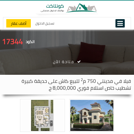
أضف عقار
تسجيل الدخول
17344
الكود
متاحة الآن
2
فيلا في
مدينتي
750 م
للبيع كاش على حديقة كبيرة
تشطيب خاص استلام فوري 8,000,000 ج