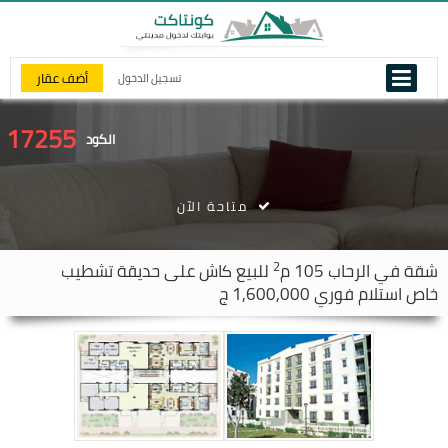
أضف عقار
تسجيل الدخول
17255
الكود
متاحة الآن
2
شقة في
الرحاب
105 م
للبيع كاش على حديقة تشطيب
خاص استلام فوري 1,600,000 ج