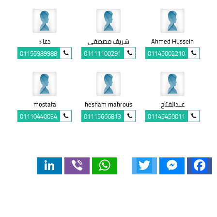
Ahmed Hussein
شريف مصطفى
دعاء
01155989988
01111100291
01145002210
عبدالفتاح
hesham mahrous
mostafa
01110440034
01115666813
01145450011
LinkedIn
Viber
WhatsApp
Twitter
Messenger
Facebook