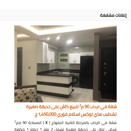
إعلانات مشابهة
2
شقة في
90 م
للبيع كاش على حديقة صغيرة
الرحاب
تشطيب هاي لوكس استلام فوري 1,450,000 ج
2
شقة في الرحاب بالمرحلة الثانية النموذج (
X
) المساحة 90 متر
شرقي تطل على حديقة صغيرة تشمل 2 نوم 1 حمام 1 بلكونة