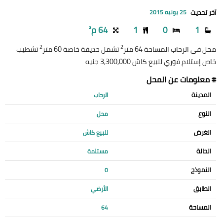
آخر تحديث
25 يونيه 2015
1
0
1
64 م²
2
2
محل في الرحاب المساحة 64 متر
تشمل حديقة خاصة 60 متر
تشطيب
خاص إستلام فوري للبيع كاش 3,300,000 جنيه
# معلومات عن المحل
المدينة
الرحاب
النوع
محل
الغرض
للبيع كاش
الحالة
مستلمة
النموذج
0
الطابق
الأرضي
المساحة
64