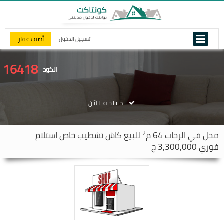
أضف عقار
تسجيل الدخول
16418
الكود
متاحة الآن
2
محل في
الرحاب
64 م
للبيع كاش تشطيب خاص استلام
فوري 3,300,000 ج