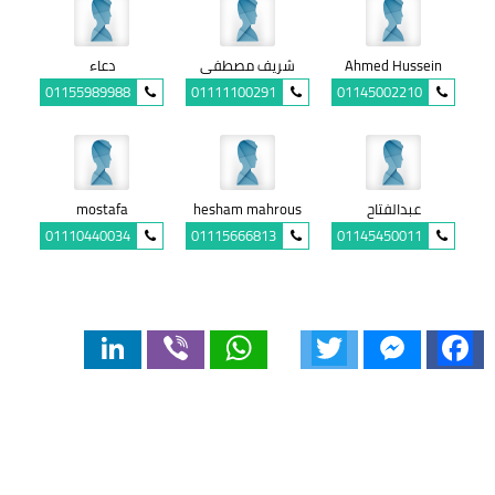
Ahmed Hussein
شريف مصطفى
دعاء
01155989988
01111100291
01145002210
عبدالفتاح
hesham mahrous
mostafa
01110440034
01115666813
01145450011
LinkedIn
Viber
WhatsApp
Twitter
Messenger
Facebook