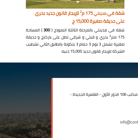
2
شقة في
175 م
للإيجار قانون جديد بحري
مدينتي
على حديقة صغيرة 15,000 ج
شقة في مدينتي بالمرحلة الثالثة النموذج (
300
) المساحة
2
175 متر
بحري و قبلي و شرقي تطل على باركنج و حديقة
صغيرة تشمل 3 نوم 3 حمام 3 بلكونة بالطابق الثاني تشطيب
الشركة للإيجار قانون جديد 15,000 جنيه
مدينة الرحاب المبنى الإداري مكتب 106 الدور الأول - القاهرة الجديدة -
info@con