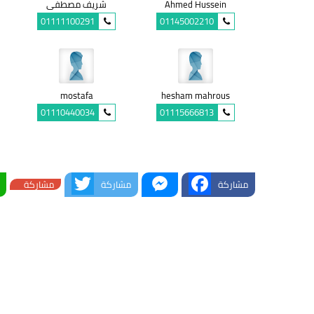
Ahmed Hussein
شريف مصطفى
01111100291
01145002210
mostafa
hesham mahrous
01110440034
01115666813
Twitter
Messenger
Facebook
مشاركة
مشاركة
مشاركة