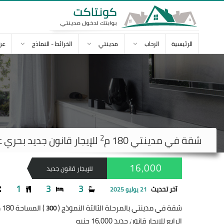
الرئيسية
الرحاب
مدينتي
الخرائط - النماذج
عن
2
شقة في
مدينتي
180 م
للإيجار قانون جديد بحري على ح
16,000
للإيجار قانون جديد
1
3
3
آخر تحديث
21 يوليو 2025
شقة في مدينتي بالمرحلة الثالثة النموذج (
) المساحة 180 متر
300
الرابع للإيجار قانون جديد 16,000 جنيه