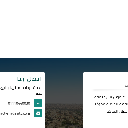
اتصل بنا
مصر
ا باع طويل فى منطقة
01110440030
فظة القاهرة عمومًا.
عملاء الشركة
tact-madinaty.com