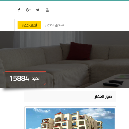
أضف عقار
تسجيل الدخول
15884
الكود
صور العقار