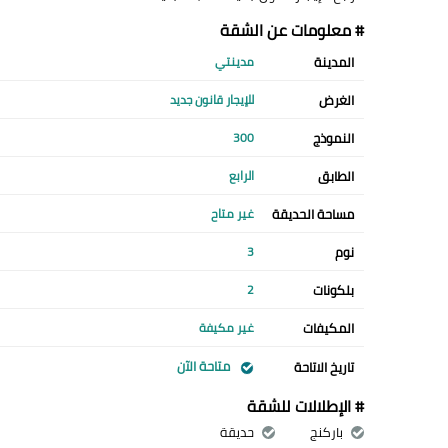
# معلومات عن الشقة
المدينة
مدينتي
الغرض
للإيجار قانون جديد
النموذج
300
الطابق
الرابع
مساحة الحديقة
غير متاح
نوم
3
بلكونات
2
المكيفات
غير مكيفة
متاحة الآن
تاريخ الاتاحة
# الإطلالات للشقة
باركنج
حديقة