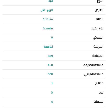
النوع
فيلا
الغرض
للبيع كاش
الحالة
مستلمة
نوع الفيلا
منفصلة
النموذج
V
المرحلة
التاسعة
المساحة
589
مساحة الحديقة
450
مساحة المباني
300
مطابخ
1
نوم
3
حمامات
4