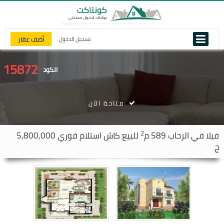
أضف عقار
تسجيل الدخول
15872
الكود
متاحة الآن
2
فيلا في
الرحاب
589 م
للبيع كاش استلام فوري 5,800,000
ج