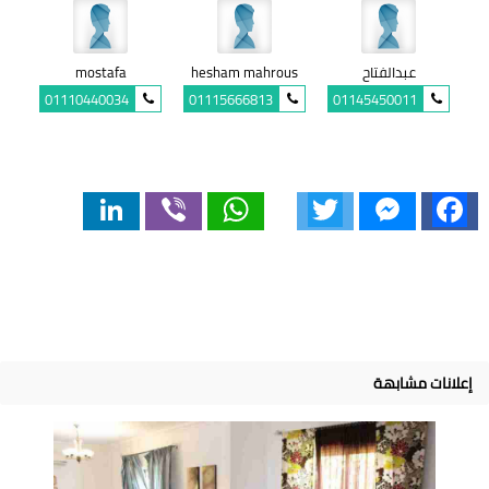
عبدالفتاح
hesham mahrous
mostafa
01110440034
01115666813
01145450011
LinkedIn
Viber
WhatsApp
Twitter
Messenger
Facebook
إعلانات مشابهة