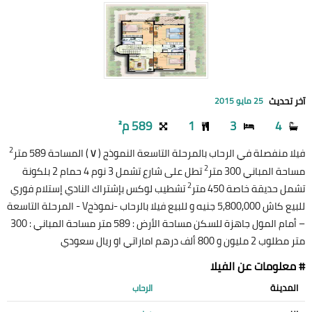
آخر تحديث
25 مايو 2015
4
3
1
589 م²
2
فيلا منفصلة في الرحاب بالمرحلة التاسعة النموذج (
) المساحة 589 متر
V
2
مساحة المباني 300 متر
تطل على شارع تشمل 3 نوم 4 حمام 2 بلكونة
2
تشمل حديقة خاصة 450 متر
تشطيب لوكس بإشتراك النادي إستلام فوري
للبيع كاش 5,800,000 جنيه و للبيع فيلا بالرحاب -نموذجV - المرحلة التاسعة
– أمام المول جاهزة للسكن مساحة الأرض : 589 متر مساحة المباني : 300
متر مطلوب 2 مليون و 800 ألف درهم اماراتي او ريال سعودي
# معلومات عن الفيلا
المدينة
الرحاب