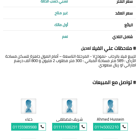
سعر المتر
نسبي حسب الحالة
سعر العقد
غير متاح
البائع
أول مالك
شامل النادي
نعم
# ملاحظات علي الفيلا
تعديل
للبيع فيلا بالرحاب -نموذجV - المرحلة التاسعة – أمام المول جاهزة للسكن مساحة
الأرض : 589 متر مساحة المباني : 300 متر مطلوب 2 مليون و 800 ألف درهم
اماراتي او ريال سعودي
# تواصل مع المبيعات
Ahmed Hussein
شريف مصطفى
دعاء
01155989988
01111100291
01145002210