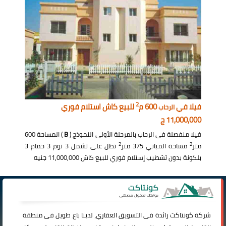
2
فيلا في
600 م
للبيع كاش استلام فوري
الرحاب
11,000,000 ج
فيلا منفصلة في الرحاب بالمرحلة الأولى النموذج (
B
) المساحة 600
2
2
متر
مساحة المباني 375 متر
تطل على تشمل 3 نوم 3 حمام 3
بلكونة بدون تشطيب إستلام فوري للبيع كاش 11,000,000 جنيه
شركة
كونتاكت
رائدة فى التسويق العقاري، لدينا باع طويل فى منطقة