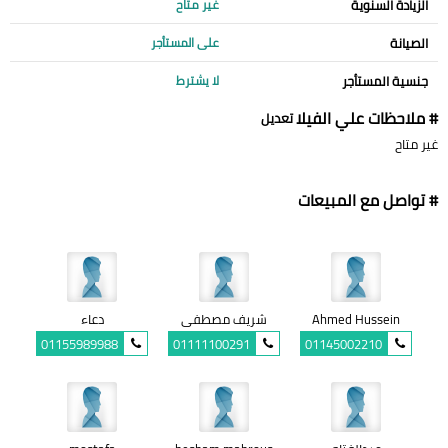
الزيادة السنوية
غير متاح
الصيانة
على المستأجر
جنسية المستأجر
لا يشترط
# ملاحظات علي الفيلا
تعديل
غير متاح
# تواصل مع المبيعات
Ahmed Hussein
شريف مصطفى
دعاء
01155989988
01111100291
01145002210