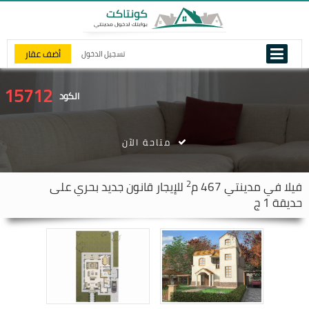
أضف عقار
تسجيل الدخول
15712
الكود
متاحة الآن
2
فيلا في
مدينتي
467 م
للإيجار قانون جديد بحري على
حديقة 1 ج