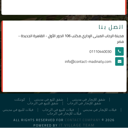
اتصل بنا
مدينة الرحاب المبنى الإداري مكتب 106 الدور الأول - القاهرة الجديدة -
مصر
01110440030
info@contact-madinaty.com
شقق للإيجار في مدينتى
شقق لليع في مدينتى
كونتكت
شقق للإيجار في الرحاب
شقق للبيع في الرحاب
فيلات للإيجار في مدينتي
فيلات للبيع في الرحاب
فيلات للبيع في مدينتي
فيلات للإيجار في الرحاب
ALL RIGHTS RESERVED FOR
CONTACT COMPANY
© 2026
IT VILLAGE TEAM
POWERED BY