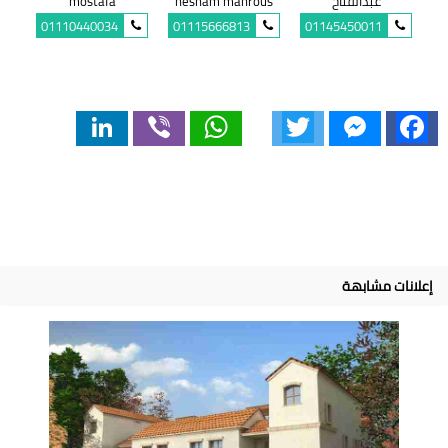
عبدالفتاح
hesham mahrous
mostafa
01110440034
01115666813
01145450011
LinkedIn
Viber
WhatsApp
Twitter
Messenger
Facebook
إعلانات مشابهة