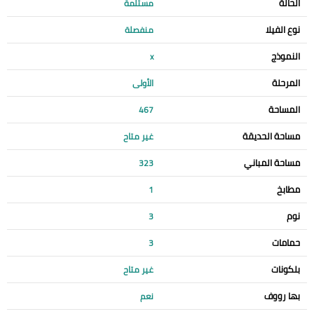
الحالة
مستلمة
نوع الفيلا
منفصلة
النموذج
x
المرحلة
الأولى
المساحة
467
مساحة الحديقة
غير متاح
مساحة المباني
323
مطابخ
1
نوم
3
حمامات
3
بلكونات
غير متاح
بها رووف
نعم