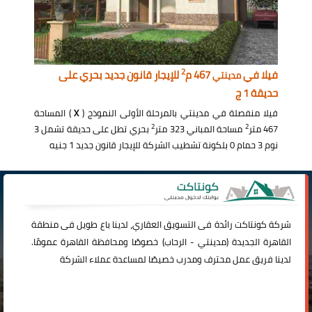
2
فيلا في
467 م
للإيجار قانون جديد بحري على
مدينتي
حديقة 1 ج
فيلا منفصلة في مدينتي بالمرحلة الأولى النموذج (
X
) المساحة
2
2
467 متر
مساحة المباني 323 متر
بحري تطل على حديقة تشمل 3
نوم 3 حمام 0 بلكونة تشطيب الشركة للإيجار قانون جديد 1 جنيه
شركة
كونتاكت
رائدة فى التسويق العقاري، لدينا باع طويل فى منطقة
القاهرة الجديدة (
مدينتي
-
الرحاب
) خصوصًا ومحافظة القاهرة عمومًا.
لدينا فريق عمل محترف ومدرب خصيصًا لمساعدة عملاء الشركة