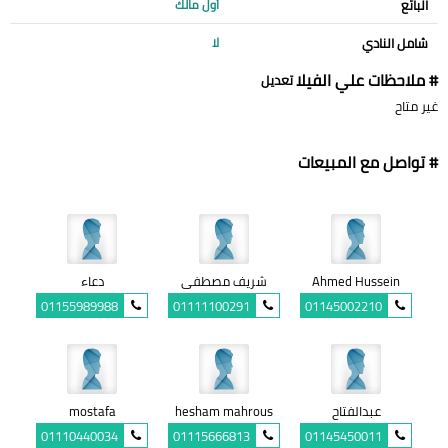
البائع
أول مالك
شامل النادي
لا
# ملاحظات علي الفيلا
تعديل
غير متاح
# تواصل مع المبيعات
Ahmed Hussein
شريف مصطفى
دعاء
01155989988
01111100291
01145002210
عبدالفتاح
hesham mahrous
mostafa
01110440034
01115666813
01145450011