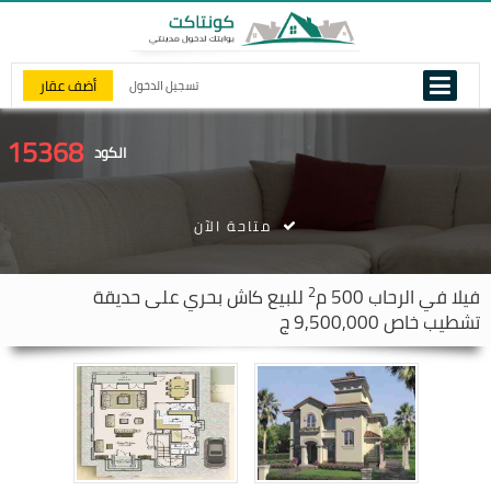
أضف عقار
تسجيل الدخول
15368
الكود
متاحة الآن
2
فيلا في
الرحاب
500 م
للبيع كاش بحري على حديقة
تشطيب خاص 9,500,000 ج