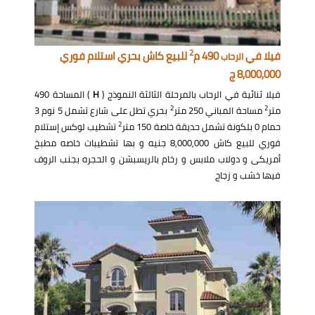
2
فيلا في
490 م
للبيع كاش بحري استلام فوري
الرحاب
8,000,000 ج
فيلا ثنائية في الرحاب بالمرحلة الثالثة النموذج (
H
) المساحة 490
2
2
متر
مساحة المباني 250 متر
بحري تطل على شارع تشمل 5 نوم 3
2
حمام 0 بلكونة تشمل حديقة خاصة 150 متر
تشطيب لوكس إستلام
فوري للبيع كاش 8,000,000 جنيه و بها تشطيبات خاصه مطبخ
أمريكى و دولاب ملابس و رخام بالريسبشن و الحجره بجنب الروف
فيها خشب و زجاج