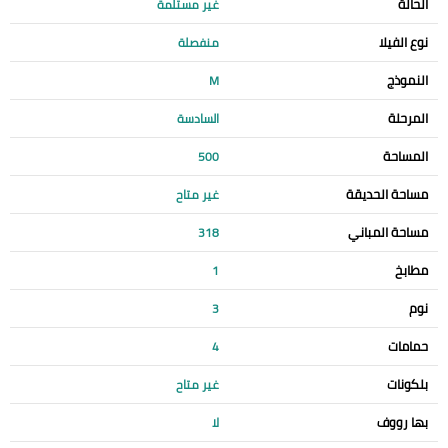
الحالة
غير مستلمة
نوع الفيلا
منفصلة
النموذج
M
المرحلة
السادسة
المساحة
500
مساحة الحديقة
غير متاح
مساحة المباني
318
مطابخ
1
نوم
3
حمامات
4
بلكونات
غير متاح
بها رووف
لا