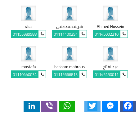
Ahmed Hussein
شريف مصطفى
دعاء
01155989988
01111100291
01145002210
عبدالفتاح
hesham mahrous
mostafa
01110440034
01115666813
01145450011
LinkedIn
Viber
WhatsApp
Twitter
Messenger
Facebook