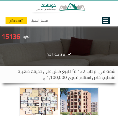
أضف عقار
تسجيل الدخول
15136
الكود
متاحة الآن
2
شقة في
الرحاب
132 م
للبيع كاش على حديقة صغيرة
تشطيب خاص استلام فوري 1,100,000 ج