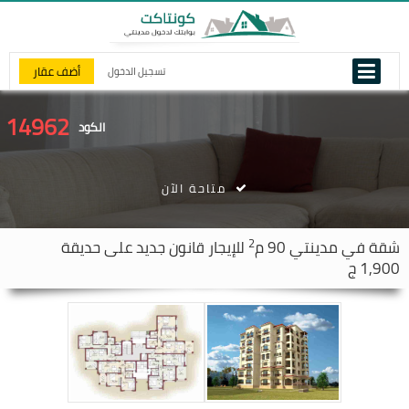
أضف عقار
تسجيل الدخول
14962
الكود
متاحة الآن
2
شقة في
مدينتي
90 م
للإيجار قانون جديد على حديقة
1,900 ج