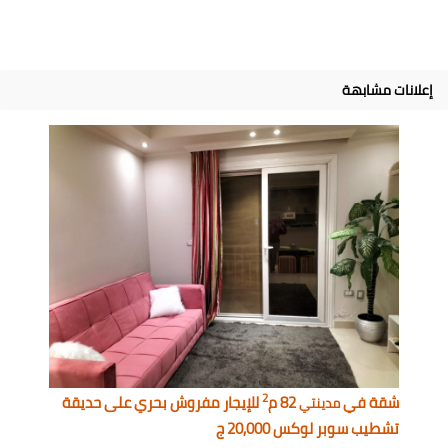
إعلانات مشابهة
2
شقة في
82 م
للإيجار مفروش بحري على حديقة
مدينتي
تشطيب سوبر لوكس 20,000 ج