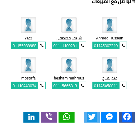
# تواصل مع المبيعات
Ahmed Hussein
شريف مصطفى
دعاء
01155989988
01111100291
01145002210
عبدالفتاح
hesham mahrous
mostafa
01110440034
01115666813
01145450011
LinkedIn
Viber
WhatsApp
Twitter
Messenger
Facebook