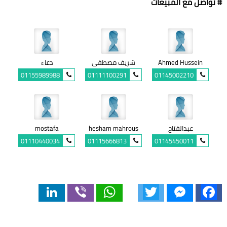
# تواصل مع المبيعات
Ahmed Hussein
شريف مصطفى
دعاء
01155989988
01111100291
01145002210
عبدالفتاح
hesham mahrous
mostafa
01110440034
01115666813
01145450011
LinkedIn
Viber
WhatsApp
Twitter
Messenger
Facebook