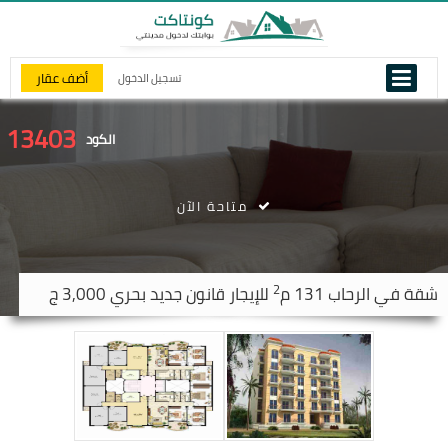
أضف عقار
تسجيل الدخول
13403
الكود
متاحة الآن
2
شقة في
الرحاب
131 م
للإيجار قانون جديد بحري 3,000 ج