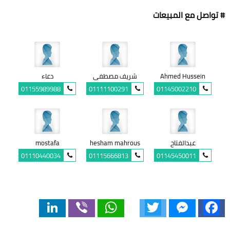
# تواصل مع المبيعات
Ahmed Hussein
شريف مصطفى
دعاء
01155989988
01111100291
01145002210
عبدالفتاح
hesham mahrous
mostafa
01110440034
01115666813
01145450011
LinkedIn
Viber
WhatsApp
Twitter
Messenger
Facebook