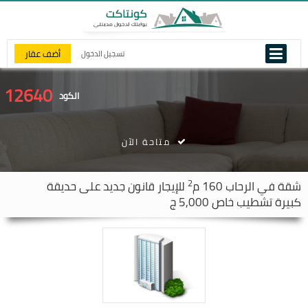
أضف عقار
تسجيل الدخول
12640
الكود
متاحة الآن
2
شقة في
الرحاب
160 م
للإيجار قانون جديد على حديقة
كبيرة تشطيب خاص 5,000 ج