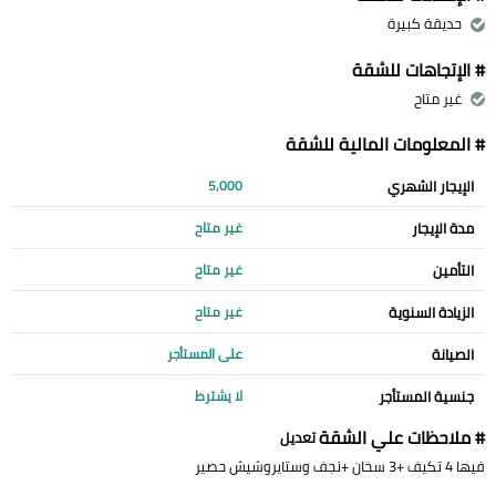
حديقة كبيرة
# الإتجاهات للشقة
غير متاح
# المعلومات المالية للشقة
الإيجار الشهري
5,000
مدة الإيجار
غير متاح
التأمين
غير متاح
الزيادة السنوية
غير متاح
الصيانة
على المستأجر
جنسية المستأجر
لا يشترط
# ملاحظات علي الشقة
تعديل
فيها 4 تكيف +3 سخان +نجف وستايروشيش حصير