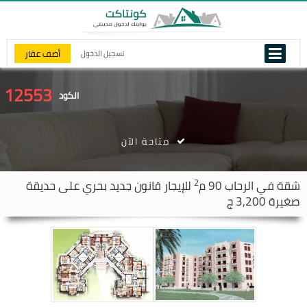
أضف عقار
تسجيل الدخول
12553
الكود
متاحة الآن
2
شقة في
الرحاب
90 م
للإيجار قانون جديد بحري على حديقة
صغيرة 3,200 ج