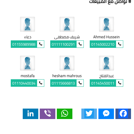
# تواصل مع المبيعات
Ahmed Hussein
شريف مصطفى
دعاء
01155989988
01111100291
01145002210
عبدالفتاح
hesham mahrous
mostafa
01110440034
01115666813
01145450011
LinkedIn
Viber
WhatsApp
Twitter
Messenger
Facebook